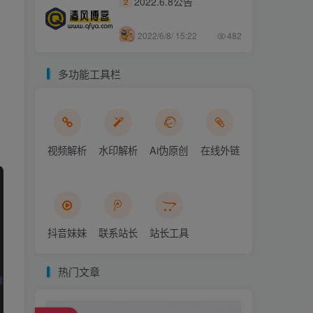
2022.6.8公告
2
2022/6/8/ 15:22
482
多功能工具栏
视频解析
水印解析
Ai伪原创
在线外链
抖音妹妹
联系站长
站长工具
热门文章
含有[删除]标签的文章】" target="_blank">删除</a>所有微博