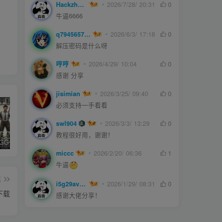
Hackzheng
2026/7/28/ 20:31
0
牛逼6666
q794565750
2026/6/3/ 17:18
0
解压密码是什么呀
哼哼
2026/4/29/ 10:04
0
感谢 分享
jisimian
2026/3/25/ 09:40
0
必须支持一手看看
swl904
2026/3/3/ 13:29
0
教程很好用，谢谢！
和平精英iGG修改代码教程
腿子设置操作和注意事项
ios付费应用小火箭(Shadowrocket)无需美区苹果ID下载安装教程
miccc
2026/2/20/ 06:36
1
牛逼
篇
i5g29ave0m
2026/1/29/ 08:31
0
下载
感谢大佬分享！