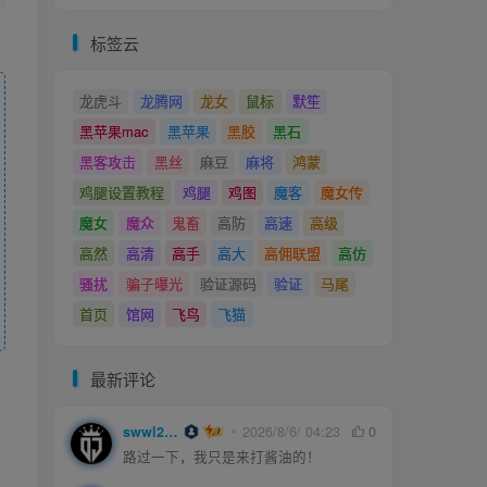
标签云
龙虎斗
龙腾网
龙女
鼠标
默笙
黑苹果mac
黑苹果
黑胶
黑石
黑客攻击
黑丝
麻豆
麻将
鸿蒙
鸡腿设置教程
鸡腿
鸡图
魔客
魔女传
魔女
魔众
鬼畜
高防
高速
高级
高然
高清
高手
高大
高佣联盟
高仿
骚扰
骗子曝光
验证源码
验证
马尾
首页
馆网
飞鸟
飞猫
最新评论
swwl2457
2026/8/6/ 04:23
0
路过一下，我只是来打酱油的！