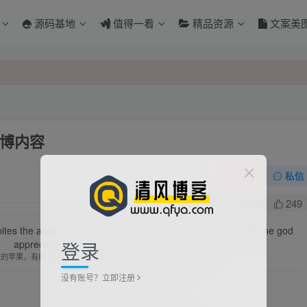
源码基地
值得一看
精品资源
文案美
博内容
关注
私信
0
1685
249
 bites the apple. the bigger disadvantage you have, the more the god
登录
appreciate it.
过的苹果，有的人缺陷比较大，正是因为上帝特别喜欢他的芬芳
没有账号？立即注册