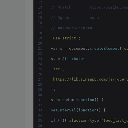
// @match        https://weibo.co
// @grant        none
// ==/UserScript==
'use strict'
;
var s = document.
createElement
(
's
s.
setAttribute
(
'src'
,
'https://lib.sinaapp.com/js/jquer
)
;
s.
onload
 = 
function
()
{
setInterval
(
function
()
{
if
(
!$
(
'a[action-type="feed_list_