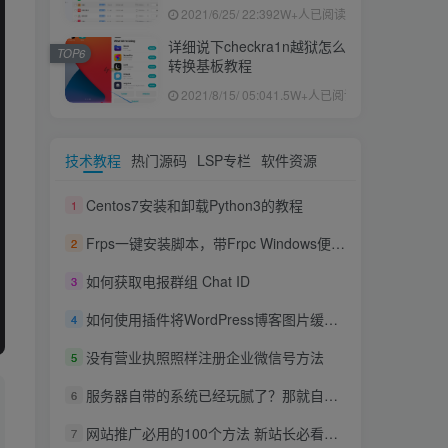
果ID下载安装教程
2021/6/25/ 22:39
2W+人已阅读
详细说下checkra1n越狱怎么
TOP6
转换基板教程
2021/8/15/ 05:04
1.5W+人已阅读
技术教程
热门源码
LSP专栏
软件资源
Centos7安装和卸载Python3的教程
1
Frps一键安装脚本，带Frpc Windows便捷启动脚本
2
如何获取电报群组 Chat ID
3
如何使用插件将WordPress博客图片缓存到阿里云OSS并开启数据库缓存加速
4
没有营业执照照样注册企业微信号方法
5
服务器自带的系统已经玩腻了？那就自己DD一个船新的系统吧！
6
网站推广必用的100个方法 新站长必看教程
7