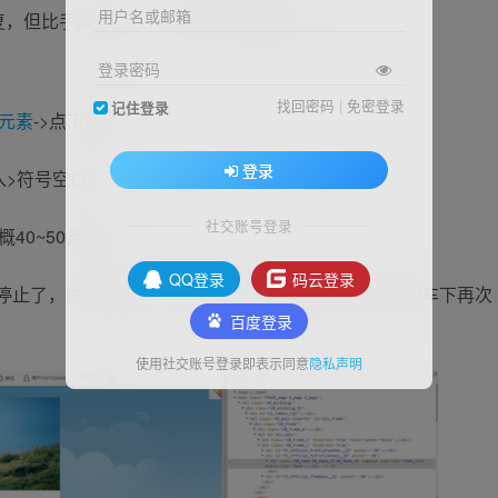
用户名或邮箱
复，但比手动好多了，只适用于电脑用户。
登录密码
找回密码
|
免密登录
记住登录
元素
->点下面的
登录
放入>符号空白处
社交账号登录
概40~50条左右
QQ登录
码云登录
者停止了，你点微博下一页会继续删或者再放一次代码回车下再次
百度登录
。
使用社交账号登录即表示同意
隐私声明