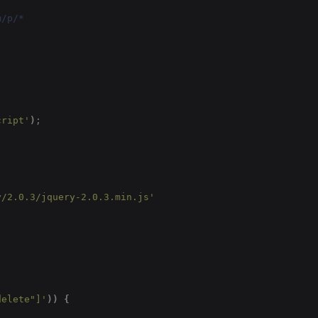
m/p/*
cript'
)
;
y/2.0.3/jquery-2.0.3.min.js'
delete"]'
))
{