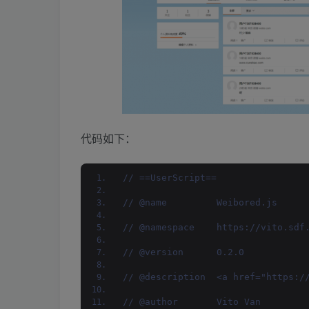
代码如下：
// ==UserScript==
// @name         Weibored.js
// @namespace    https://vito.sdf
// @version      0.2.0
// @description  <a href="http
// @author       Vito Van