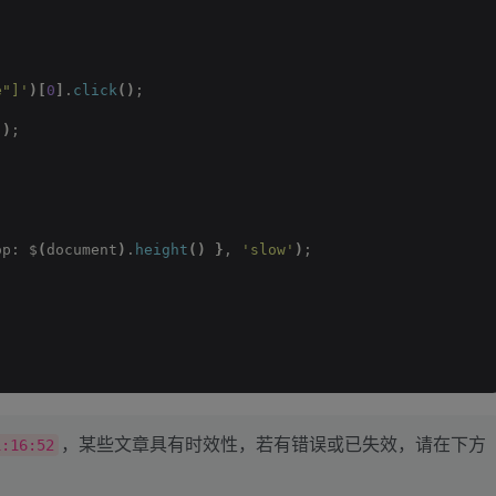
e"]'
)[
0
]
.
click
()
;
()
;
op: $
(
document
)
.
height
()
}
, 
'slow'
)
;
，某些文章具有时效性，若有错误或已失效，请在下方
1:16:52