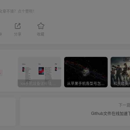
文章不错？点个赞呗！
9
分享
收藏
+
ios手机设备详细插件平刷教程
从苹果手机各型号怎么越狱到怎么开科技完整教程
下一
Github文件在线加速