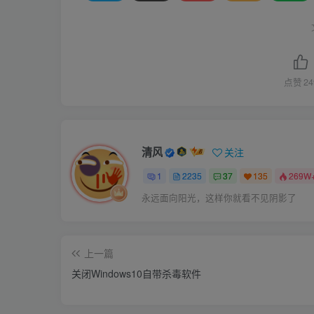
点赞
24
清风
关注
1
2235
37
135
269W
永远面向阳光，这样你就看不见阴影了
上一篇
关闭Windows10自带杀毒软件