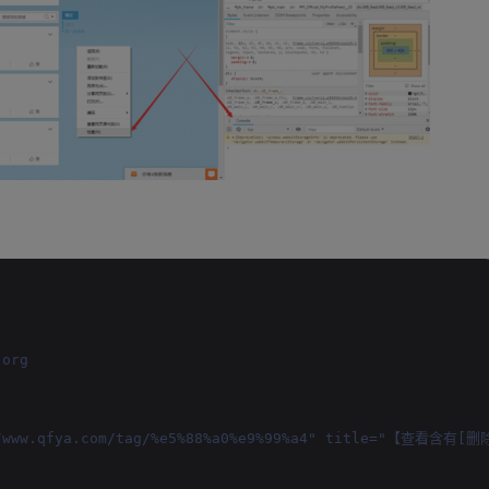
.org
s://www.qfya.com/tag/%e5%88%a0%e9%99%a4" title="【查看