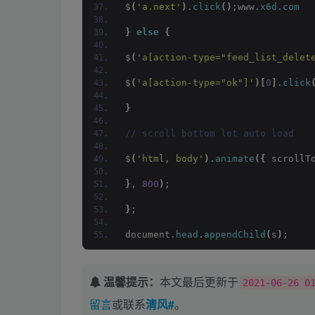
$
(
'a.next'
)
.
click
()
;www.
x6d
.
com
}
else
{
$
(
'a[action-type="feed_list_delet
$
(
'a[action-type="ok"]'
)[
0
]
.
click
}
// scroll bottom let auto load
$
(
'html, body'
)
.
animate
({
 scrollT
}
, 
800
)
;
}
;
document.
head
.
appendChild
(
s
)
;
温馨提示：
本文最后更新于
2021-06-26 0
留言
或联系
清风#
。