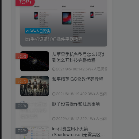
TOP1
2.6W+人已阅读
ios手机设备详细插件平刷教程
从苹果手机各型号怎么越狱
TOP2
到怎么开科技完整教程
2021/9/5/ 00:14
2.6W+人已阅读
和平精英iGG修改代码教程
TOP3
2021/6/18/ 19:40
2.3W+人已阅读
腿子设置操作和注意事项
TOP4
2022/4/18/ 12:32
2.1W+人已阅读
ios付费应用小火箭
TOP5
(Shadowrocket)无需美区苹