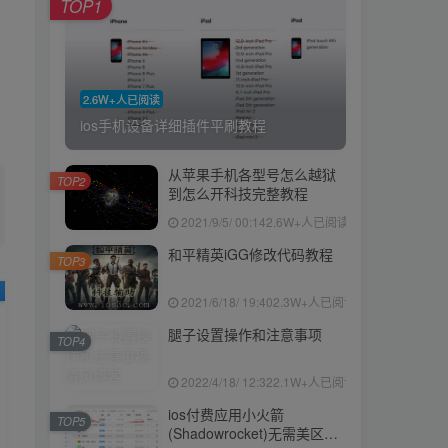
TOP1
2.6W+人已阅读
ios手机设备详细插件平刷教程
从苹果手机各型号怎么越狱
TOP2
到怎么开科技完整教程
2021/9/5/ 00:14
2.6W+人已阅读
和平精英iGG修改代码教程
TOP3
2021/6/18/ 19:40
2.3W+人已阅读
腿子设置操作和注意事项
TOP4
2022/4/18/ 12:32
2.1W+人已阅读
ios付费应用小火箭
TOP5
(Shadowrocket)无需美区苹