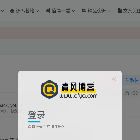
源码基地
值得一看
精品资源
文案美
关注
私信
2
303
100
back, you're not going that way.
登录
别回头，你要走的不是那条路
没有账号？立即注册
名口令分享文本，文件，像拿快递一样取文件。