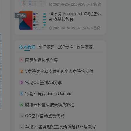
果ID下载安装教程
2021/6/25/ 22:39
2W+人已阅读
详细说下checkra1n越狱怎么
TOP6
转换基板教程
2021/8/15/ 05:04
1.5W+人已阅读
技术教程
热门源码
LSP专栏
软件资源
网页防扒技术合集
1
V免签对接易支付实现个人免签约支付
2
常见QQ签到Api分享
3
零基础玩转Linux+Ubuntu
4
腾讯云轻量级按天续费教程
5
QQ空间自动点赞代码
6
苹果ios各类越狱工具清除越狱环境教程
7