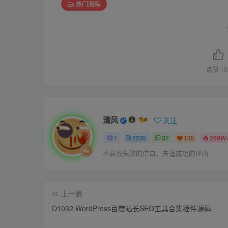
热门源码
点赞
10
清风
关注
1
2235
37
135
269W
不要找失败的借口，去追成功的理由
上一篇
D1032 WordPress百度站长SEO工具合集插件源码