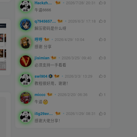
Hackzheng
2026/7/28/ 20:31
0
牛逼6666
q794565750
2026/6/3/ 17:18
0
解压密码是什么呀
哼哼
2026/4/29/ 10:04
0
感谢 分享
jisimian
2026/3/25/ 09:40
0
必须支持一手看看
久草cms影院,上传即用的x站影视系统
joe模板撰写新文章短代码
swl904
2026/3/3/ 13:29
0
教程很好用，谢谢！
miccc
2026/2/20/ 06:36
1
牛逼
i5g29ave0m
2026/1/29/ 08:31
0
感谢大佬分享！