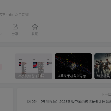
文章不错？点个赞呗！
0
分享
收藏
+
ios手机设备详细插件平刷教程
从苹果手机各型号怎么越狱到怎么开科技完整教程
下一
D1054 【亲测视频】2023新版帝国内核试玩佣金网站