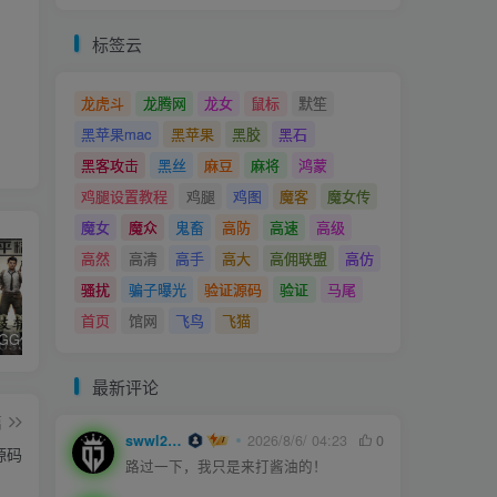
标签云
龙虎斗
龙腾网
龙女
鼠标
默笙
黑苹果mac
黑苹果
黑胶
黑石
黑客攻击
黑丝
麻豆
麻将
鸿蒙
鸡腿设置教程
鸡腿
鸡图
魔客
魔女传
魔女
魔众
鬼畜
高防
高速
高级
高然
高清
高手
高大
高佣联盟
高仿
骚扰
骗子曝光
验证源码
验证
马尾
首页
馆网
飞鸟
飞猫
和平精英iGG修改代码教程
腿子设置操作和注意事项
ios付费应用小火箭(Shadowrocket)无需美区苹果ID下载安装教程
最新评论
篇
swwl2457
2026/8/6/ 04:23
0
源码
路过一下，我只是来打酱油的！