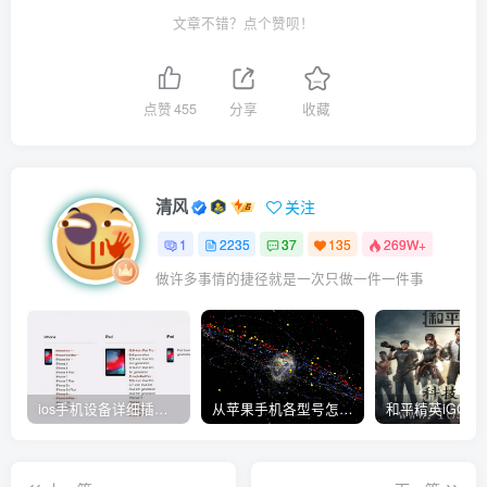
文章不错？点个赞呗！
点赞
455
分享
收藏
清风
关注
1
2235
37
135
269W+
做许多事情的捷径就是一次只做一件一件事
ios手机设备详细插件平刷教程
从苹果手机各型号怎么越狱到怎么开科技完整教程