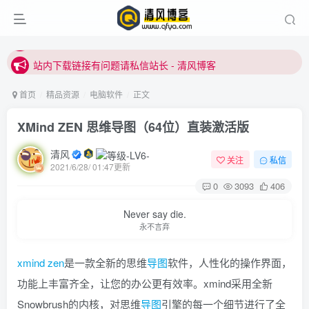
站内下载链接有问题请私信站长 - 清风博客
本站正式开启推广，具体查看个人中心。
站内下载链接有问题请私信站长 - 清风博客
首页
精品资源
电脑软件
正文
XMind ZEN 思维导图（64位）直装激活版
清风
关注
私信
2021/6/28/ 01:47更新
0
3093
406
登录
Never say die.
永不言弃
没有账号？立即注册
xmind
zen
是一款全新的思维
导图
软件，人性化的操作界面，
用户名或邮箱
功能上丰富齐全，让您的办公更有效率。xmind采用全新
Snowbrush的内核，对思维
导图
引擎的每一个细节进行了全
登录密码