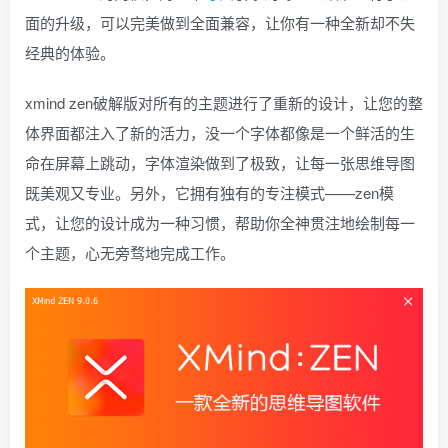
面的升级，可以完美做到全面兼容，让你有一种全新却不失
找回密码
|
免密登录
记住登录
经典的体验。
登录
xmind zen破解版对所有的主题进行了重新的设计，让您的整
社交账号登录
体界面都注入了新的活力，没一个字体都像是一个鲜活的生
命在屏幕上跳动，字体渲染做到了极致，让每一张思维导图
QQ登录
码云登录
既美观又专业。另外，它拥有独有的专注模式——zen模
百度登录
式，让您的设计成为一种习惯，帮助你全神贯注地绘制每一
使用社交账号登录即表示同意
隐私声明
个主题，心无旁骛地完成工作。