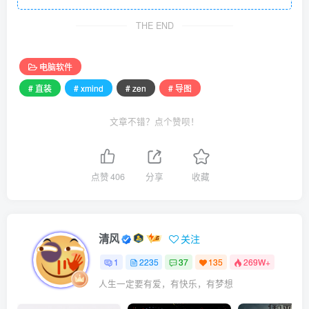
THE END
电脑软件
# 直装
# xmind
# zen
# 导图
文章不错？点个赞呗！
点赞
406
分享
收藏
清风
关注
1
2235
37
135
269W+
人生一定要有爱，有快乐，有梦想