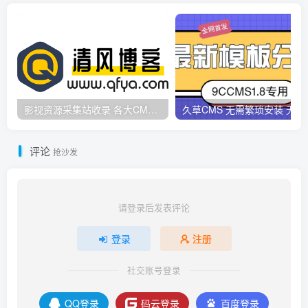
影视资源采集站收录 各大CMS采集资源站网址合集
久草CMS 无需繁琐安
评论
抢沙发
请登录后发表评论
登录
注册
社交账号登录
QQ登录
码云登录
百度登录