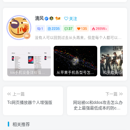
清风
关注
1
2235
37
135
269W+
没有人可以回到过去从头再来，但是每个人都可以从今天开始，创造一个全新的结局
ios手机设备详细插件平刷教程
从苹果手机各型号怎么越狱到怎么开科技完整教程
上一篇
下一篇
Tc网页播放器个人增强版
网站被cc和ddos攻击怎么办
史上最强最低成本的防c防d
教程 神仙来了也弄不死你的
站 无防站长必备
相关推荐