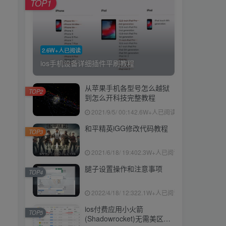
TOP1
2.6W+人已阅读
ios手机设备详细插件平刷教程
从苹果手机各型号怎么越狱
TOP2
到怎么开科技完整教程
2021/9/5/ 00:14
2.6W+人已阅读
和平精英iGG修改代码教程
TOP3
2021/6/18/ 19:40
2.3W+人已阅读
腿子设置操作和注意事项
TOP4
2022/4/18/ 12:32
2.1W+人已阅读
ios付费应用小火箭
TOP5
(Shadowrocket)无需美区苹