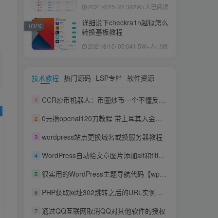
果ID下载安装教程
2021/6/25/ 22:39
2W+人已阅读
详细说下checkra1n越狱怎么
TOP6
转换基板教程
2021/8/15/ 05:04
1.5W+人已阅读
技术教程
热门源码
LSP专栏
软件资源
CCR炒币机器人：币圈炒币一个不懂反思的韭菜如何翻身？
1
0元撸openai120刀教程 带土耳其入金方法
2
wordpress站点更换域名或换服务器教程
3
WordPress自动给文章图片添加alt和title信息
4
很实用的WordPress主题导航代码【wp美化】
5
PHP获取网址302跳转之后的URL实例代码
6
通过QQ互联网取消QQ对其他软件的授权
7