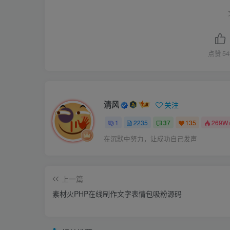
点赞
54
清风
关注
1
2235
37
135
269W
在沉默中努力，让成功自己发声
上一篇
素材火PHP在线制作文字表情包吸粉源码