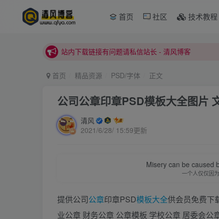
首页
社区
技术教程
本站正式开启推广，具体查看个人中心。
站内下载链接有问题请私信站长 - 清风博客
本站正式开启推广，具体查看个人中心。
站内下载链接有问题请私信站长 - 清风博客
首页
精品资源
PSD/字体
正文
公司公章印章PSD模板大全图片 
清风
2021/6/28/ 15:59更新
Misery can be caused b
一个人仅仅因
提供公司
公章
印章PSD
模板
大全
供会员免费下
业公章 财务公章 公章模板 学校公章 居委会公章