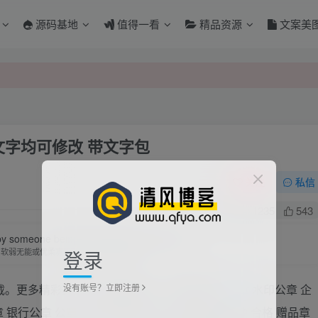
源码基地
值得一看
精品资源
文案美
文字均可修改 带文字包
关注
私信
0
1235
543
y someone being just weak and indecisive.
登录
为软弱无能或优柔寡断就完全可能招致痛苦
没有账号？立即注册
载。更多精彩其它证书模板素材。 专用章 电子
公章
水印公章 企
 银行公章 公章 印泥 发票章 中华人民共和国 税金 合格 赠品章