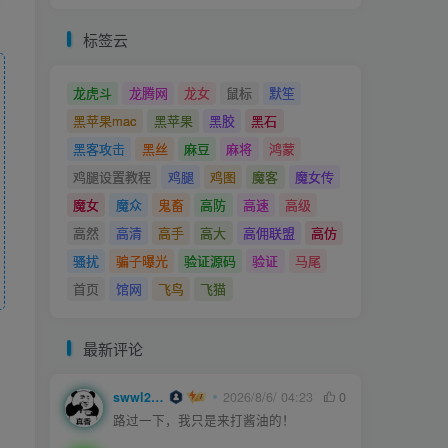
标签云
龙虎斗
龙腾网
龙女
鼠标
默笙
黑苹果mac
黑苹果
黑胶
黑石
黑客攻击
黑丝
麻豆
麻将
鸿蒙
鸡腿设置教程
鸡腿
鸡图
魔客
魔女传
魔女
魔众
鬼畜
高防
高速
高级
高然
高清
高手
高大
高佣联盟
高仿
骚扰
骗子曝光
验证源码
验证
马尾
首页
馆网
飞鸟
飞猫
最新评论
swwl2457
2026/8/6/ 04:23
0
路过一下，我只是来打酱油的！