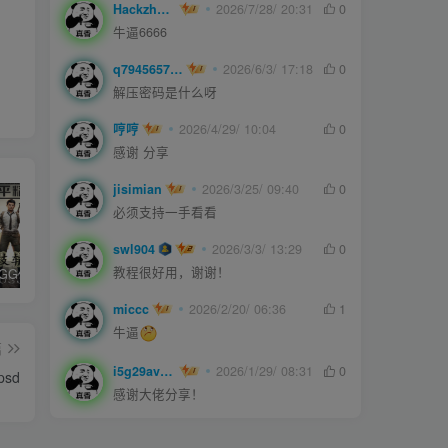
Hackzheng
2026/7/28/ 20:31
0
牛逼6666
q794565750
2026/6/3/ 17:18
0
解压密码是什么呀
哼哼
2026/4/29/ 10:04
0
感谢 分享
jisimian
2026/3/25/ 09:40
0
必须支持一手看看
swl904
2026/3/3/ 13:29
0
教程很好用，谢谢！
和平精英iGG修改代码教程
腿子设置操作和注意事项
ios付费应用小火箭(Shadowrocket)无需美区苹果ID下载安装教程
miccc
2026/2/20/ 06:36
1
牛逼
篇
i5g29ave0m
2026/1/29/ 08:31
0
sd
感谢大佬分享！