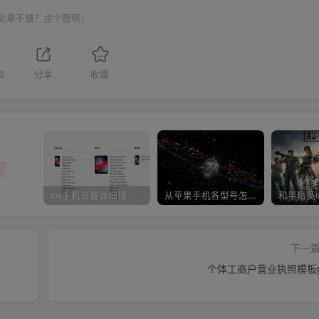
文章不错？点个赞呗！
3
分享
收藏
+
ios手机设备详细插件平刷教程
从苹果手机各型号怎么越狱到怎么开科技完整教程
下一
个体工商户营业执照模板p