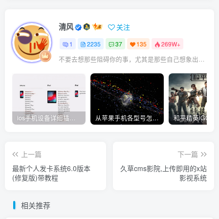
清风
关注
1
2235
37
135
269W+
不要去想那些阻碍你的事，尤其是那些自己想象出来的事
ios手机设备详细插件平刷教程
从苹果手机各型号怎么越狱到怎么开科技完整教程
上一篇
下一篇
最新个人发卡系统6.0版本
久草cms影院,上传即用的x站
(修复版)带教程
影视系统
相关推荐