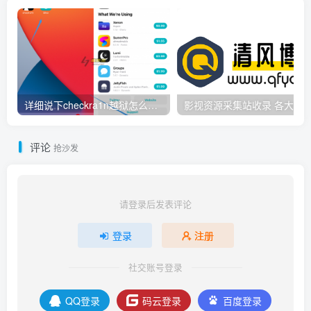
详细说下checkra1n越狱怎么转换基板教程
影视资源采
评论
抢沙发
请登录后发表评论
登录
注册
社交账号登录
QQ登录
码云登录
百度登录