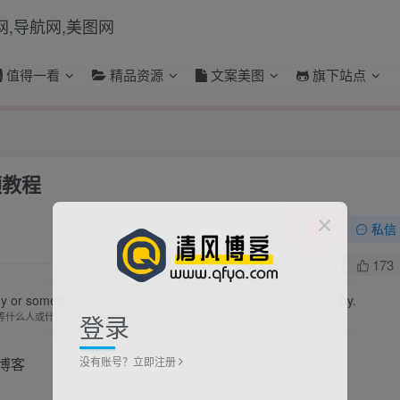
值得一看
精品资源
文案美图
旗下站点
频教程
关注
私信
0
47
173
y or something. We are waiting to be changed as time goes by.
登录
等什么人或什么事。我们只是在静待岁月改变自己
没有账号？立即注册