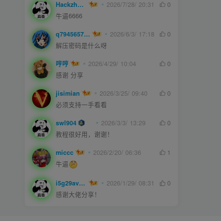
Hackzheng
2026/7/28/ 20:31
0
牛逼6666
q794565750
2026/6/3/ 17:18
0
解压密码是什么呀
哼哼
2026/4/29/ 10:04
0
感谢 分享
jisimian
2026/3/25/ 09:40
0
必须支持一手看看
swl904
2026/3/3/ 13:29
0
教程很好用，谢谢！
miccc
2026/2/20/ 06:36
1
牛逼
i5g29ave0m
2026/1/29/ 08:31
0
感谢大佬分享！