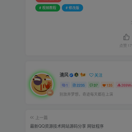
# 视频教程
# 修改版
点赞
17
清风
关注
1
2235
37
135
269W
别放弃梦想，奇迹每天都在上演
上一篇
最新QQ资源技术网站源码分享 网钛程序