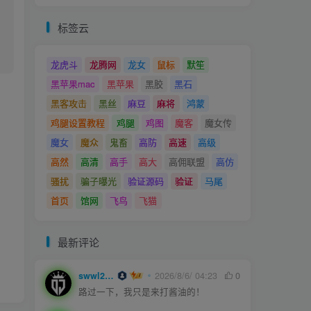
标签云
龙虎斗
龙腾网
龙女
鼠标
默笙
黑苹果mac
黑苹果
黑胶
黑石
黑客攻击
黑丝
麻豆
麻将
鸿蒙
鸡腿设置教程
鸡腿
鸡图
魔客
魔女传
魔女
魔众
鬼畜
高防
高速
高级
高然
高清
高手
高大
高佣联盟
高仿
骚扰
骗子曝光
验证源码
验证
马尾
首页
馆网
飞鸟
飞猫
最新评论
swwl2457
2026/8/6/ 04:23
0
路过一下，我只是来打酱油的！