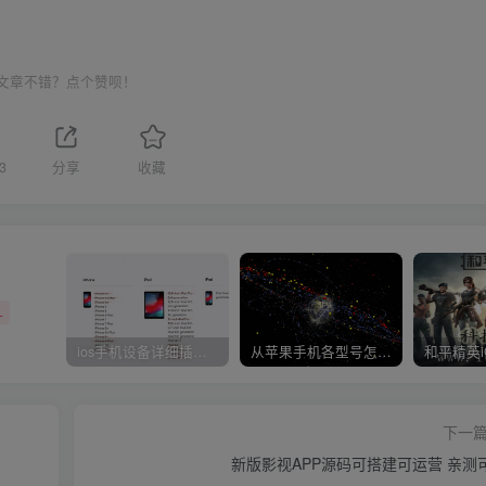
文章不错？点个赞呗！
3
分享
收藏
+
ios手机设备详细插件平刷教程
从苹果手机各型号怎么越狱到怎么开科技完整教程
下一
新版影视APP源码可搭建可运营 亲测