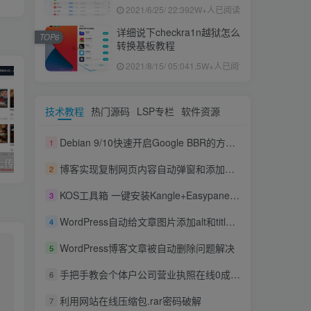
果ID下载安装教程
2021/6/25/ 22:39
2W+人已阅读
详细说下checkra1n越狱怎么
TOP6
转换基板教程
2021/8/15/ 05:04
1.5W+人已阅读
技术教程
热门源码
LSP专栏
软件资源
Debian 9/10快速开启Google BBR的方法，实现高效单边加速
1
久草cms影院,上传即用的x站影视系统
joe模板撰写新文章短代码
博客实现复制网页内容自动弹窗和添加版权信息提示的方法教程
2
KOS工具箱 一键安装Kangle+Easypanel+Mysql+商业版的集合脚本
3
WordPress自动给文章图片添加alt和title信息
4
WordPress博客文章被自动删除问题解决
5
手把手教会个体户公司营业执照在线0成本快速办理下证
6
利用网站在线压缩包.rar密码破解
7