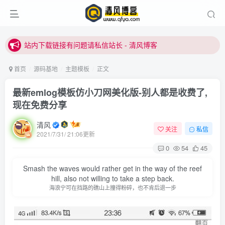
站内下载链接有问题请私信站长 - 清风博客
本站正式开启推广，具体查看个人中心。
站内下载链接有问题请私信站长 - 清风博客
首页
源码基地
主题模板
正文
最新emlog模板仿小刀网美化版-别人都是收费了,
现在免费分享
清风
关注
私信
2021/7/31/ 21:06更新
0
54
45
登录
Smash the waves would rather get in the way of the reef
没有账号？立即注册
hill, also not willing to take a step back.
海浪宁可在挡路的礁山上撞得粉碎，也不肯后退一步
用户名或邮箱
登录密码