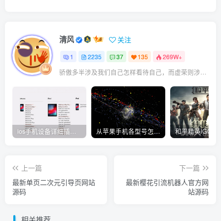
清风
关注
1
2235
37
135
269W+
骄傲多半涉及我们自己怎样看待自己，而虚荣则涉及我们想别人怎样看我们
ios手机设备详细插件平刷教程
从苹果手机各型号怎么越狱到怎么开科技完整教程
上一篇
下一篇
最新单页二次元引导页网站
最新樱花引流机器人官方网
源码
站源码
相关推荐