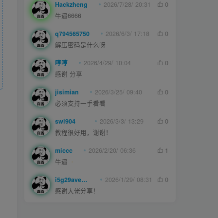
Hackzheng
2026/7/28/ 20:31
0
牛逼6666
q794565750
2026/6/3/ 17:18
0
解压密码是什么呀
哼哼
2026/4/29/ 10:04
0
感谢 分享
jisimian
2026/3/25/ 09:40
0
必须支持一手看看
swl904
2026/3/3/ 13:29
0
教程很好用，谢谢！
miccc
2026/2/20/ 06:36
1
牛逼
i5g29ave0m
2026/1/29/ 08:31
0
感谢大佬分享！