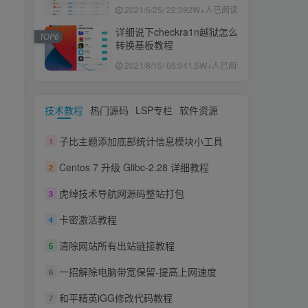
果ID下载安装教程
2021/6/25/ 22:39
2W+人已阅读
详细说下checkra1n越狱怎么
TOP6
转换基板教程
2021/8/15/ 05:04
1.5W+人已阅读
技术教程
热门源码
LSP专栏
软件资源
子比主题添加底部统计信息模块小工具
1
Centos 7 升级 Glibc-2.28 详细教程
2
虎绰技术导航网源码整站打包
3
卡密激活教程
4
清除网站所有出站链接教程
5
一招解除电脑带宽保留-提高上网速度
6
和平精英iGG修改代码教程
7