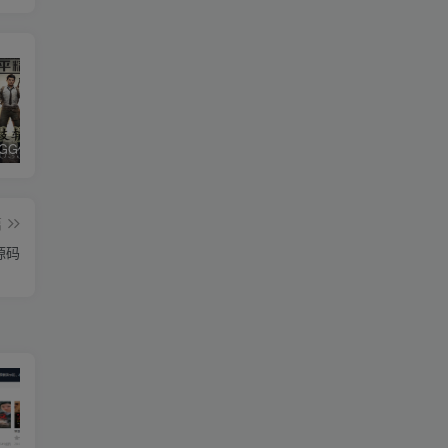
和平精英iGG修改代码教程
腿子设置操作和注意事项
ios付费应用小火箭(Shadowrocket)无需美区苹果ID下载安装教程
篇
源码