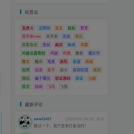
标签云
龙虎斗
龙腾网
龙女
鼠标
默笙
黑苹果mac
黑苹果
黑胶
黑石
黑客攻击
黑丝
麻豆
麻将
鸿蒙
鸡腿设置教程
鸡腿
鸡图
魔客
魔女传
魔女
魔众
鬼畜
高防
高速
高级
高然
高清
高手
高大
高佣联盟
高仿
骚扰
骗子曝光
验证源码
验证
马尾
首页
馆网
飞鸟
飞猫
最新评论
swwl2457
2026/8/6/ 04:23
0
路过一下，我只是来打酱油的！