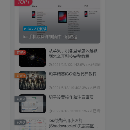
TOP1
2.6W+人已阅读
ios手机设备详细插件平刷教程
从苹果手机各型号怎么越狱
TOP2
到怎么开科技完整教程
2021/9/5/ 00:14
2.6W+人已阅读
和平精英iGG修改代码教程
TOP3
2021/6/18/ 19:40
2.3W+人已阅读
腿子设置操作和注意事项
TOP4
2022/4/18/ 12:32
2.1W+人已阅读
ios付费应用小火箭
TOP5
(Shadowrocket)无需美区苹