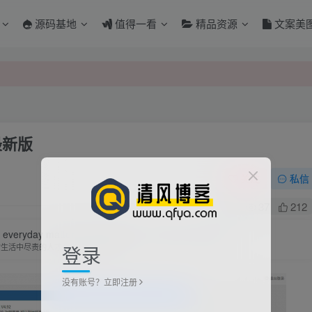
源码基地
值得一看
精品资源
文案美
最新版
关注
私信
0
37
212
in everyday matters will fulfill them on great occasions.
登录
常生活中尽责的人才会在重大时刻尽责
没有账号？立即注册