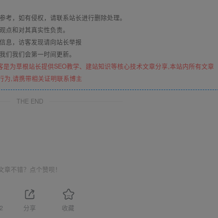
与参考，如有侵权，请联系站长进行删除处理。
其观点和对其真实性负责。
关信息，访客发现请向站长举报
系我们我们会第一时间更新。
客是为草根站长提供SEO教学、建站知识等核心技术文章分享,本站内所有文章
行为,请携带相关证明联系博主
THE END
文章不错？点个赞呗！
2
分享
收藏