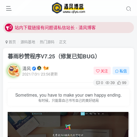
站内下载链接有问题请私信站长 - 清风博客
本站正式开启推广，具体查看个人中心。
站内下载链接有问题请私信站长 - 清风博客
首页
源码基地
热门源码
正文
暮雨秒赞程序V7.25（修复已知BUG）
清风
关注
私信
2021/7/31/ 23:56更新
0
39
99
Sometimes, you have to make your own happy ending.
有时候，只能靠自己书写自己的美好结局