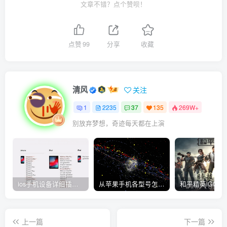
文章不错？点个赞呗！
点赞
99
分享
收藏
清风
关注
1
2235
37
135
269W+
别放弃梦想，奇迹每天都在上演
ios手机设备详细插件平刷教程
从苹果手机各型号怎么越狱到怎么开科技完整教程
上一篇
下一篇