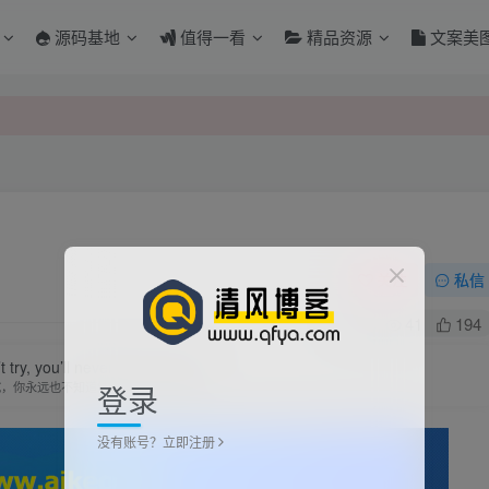
源码基地
值得一看
精品资源
文案美
关注
私信
0
41
194
t try, you’ll never know. So try.
登录
试，你永远也不知道结果，所以去试试吧
没有账号？立即注册