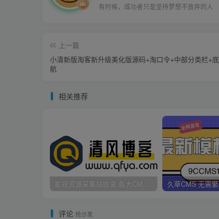
有时候，成功者只是坚持梦想不放弃的人
上一篇
小清新版淘客新升级美化版源码+淘口令+中部分类栏+
航
相关推荐
影视资源采集站收录 各大CMS采集资源站网址合集
评论
抢沙发