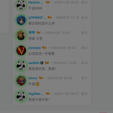
Hackzheng
2026/7/28/ 20:31
0
牛逼6666
q794565750
2026/6/3/ 17:18
0
解压密码是什么呀
哼哼
2026/4/29/ 10:04
0
感谢 分享
jisimian
2026/3/25/ 09:40
0
必须支持一手看看
swl904
2026/3/3/ 13:29
0
教程很好用，谢谢！
miccc
2026/2/20/ 06:36
1
牛逼
i5g29ave0m
2026/1/29/ 08:31
0
感谢大佬分享！