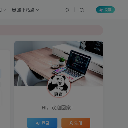
图
旗下站点
投稿
HI，欢迎回家！
登录
注册