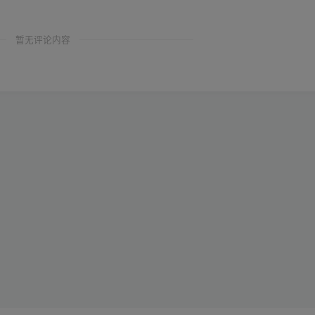
暂无评论内容