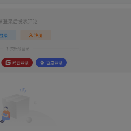
请登录后发表评论
登录
注册
社交账号登录
码云登录
百度登录