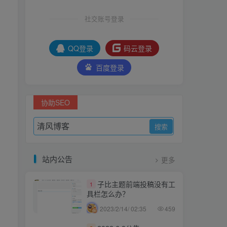
社交账号登录
QQ登录
码云登录
百度登录
协助SEO
站内公告
更多
子比主题前端投稿没有工
1
具栏怎么办？
2023/2/14/ 02:35
459