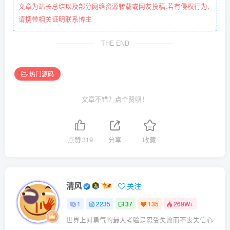
文章为站长总结以及部分网络资源转载或网友投稿,若有侵权行为,
请携带相关证明联系博主
THE END
热门源码
文章不错？点个赞呗！
点赞
319
分享
收藏
清风
关注
1
2235
37
135
269W+
世界上对勇气的最大考验是忍受失败而不丧失信心