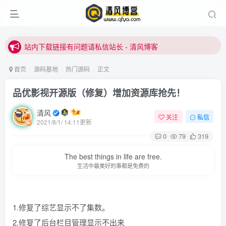
站内下载链接有问题请私信站长 - 清风博客
本站正式开启推广，具体查看个人中心。
站内下载链接有问题请私信站长 - 清风博客
首页
源码基地
热门源码
正文
品优影视开源版（修复）增加资源库抢先！
清风
关注
私信
2021/8/1/ 14:11更新
0
79
319
登录
The best things in life are free.
生活中最美好的事都是免费的
没有账号？立即注册
用户名或邮箱
1.修复了综艺显示不了集数。
2.修复了后台栏目管理显示不出来
登录密码