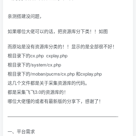
找回密码
|
免密登录
记住登录
亲测搭建没问题，
登录
如果哪位大佬可以的话，把资源库分下类！！如图
社交账号登录
而原站是没有资源库分类的！！显示的是全部很不好！
QQ登录
码云登录
根目录下的cx.php cxplay.php
百度登录
根目录下的/system/cx.php
使用社交账号登录即表示同意
隐私声明
根目录下的/moban/pucms/cx.php 和cxplay.php
这几个文件都是关于采集资源库的代码。
都是采集飞飞3.0的资源库的！
哪位大佬懂的或者有最新版的分享下，感谢了！
————————————————————————-
一、平台需求