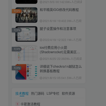
2021/9/5/ 00:14
2.6W+人已阅读
和平精英iGG修改代码教程
TOP3
2021/6/18/ 19:40
2.3W+人已阅读
腿子设置操作和注意事项
TOP4
2022/4/18/ 12:32
2.1W+人已阅读
ios付费应用小火箭
TOP5
(Shadowrocket)无需美区苹
果ID下载安装教程
2021/6/25/ 22:39
2W+人已阅读
详细说下checkra1n越狱怎么
TOP6
转换基板教程
2021/8/15/ 05:04
1.5W+人已阅读
技术教程
热门源码
LSP专栏
软件资源
卡密激活教程
1