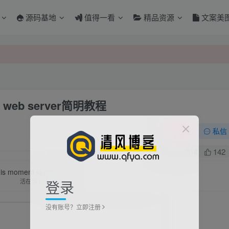
源码基地
值得一看
精品资源
文案美
e web server简明教程
关注
私信
0
914
142
is moment is your life.
登录
活在当下
没有账号？立即注册