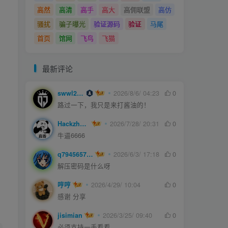
高然
高清
高手
高大
高佣联盟
高仿
骚扰
骗子曝光
验证源码
验证
马尾
首页
馆网
飞鸟
飞猫
最新评论
swwl2457
2026/8/6/ 04:23
0
路过一下，我只是来打酱油的！
Hackzheng
2026/7/28/ 20:31
0
牛逼6666
q794565750
2026/6/3/ 17:18
0
解压密码是什么呀
哼哼
2026/4/29/ 10:04
0
感谢 分享
jisimian
2026/3/25/ 09:40
0
必须支持一手看看