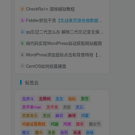
CheckRa1n 清除越狱教程
2
Fiddler抓包干货
【实战某页游充值数据修改】
3
qq忘记二代怎么办 解除二代忘记变无保方案 自测
4
纯代码实现WordPress自动获取网站截图
5
WordPress添加鼠标点击和背景特效【美化】
6
CentOS如何挂载硬盘
7
标签云
龙虎斗
龙腾网
龙女
鼠标
默笙
黑苹果mac
黑苹果
黑胶
黑石
黑客攻击
黑丝
麻豆
麻将
鸿蒙
鸡腿设置教程
鸡腿
鸡图
魔客
魔女传
魔女
魔众
鬼畜
高防
高速
高级