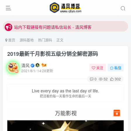
站内下载链接有问题请私信站长 - 清风博客
本站正式开启推广，具体查看个人中心。
站内下载链接有问题请私信站长 - 清风博客
首页
源码基地
热门源码
正文
2019最新千月影视五级分销全解密源码
清风
关注
私信
2021/8/1/ 14:28更新
0
52
302
登录
Live every day as the last day of life.
把活着的每一天看作生命的最后一天
没有账号？立即注册
用户名或邮箱
登录密码