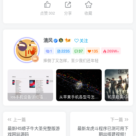
点赞
302
分享
收藏
清风
关注
1
2235
37
135
269W+
摔倒了又怎样，至少我们还年轻
ios手机设备详细插件平刷教程
从苹果手机各型号怎么越狱到怎么开科技完整教程
上一篇
下一篇
最新H5顺子牛大圣完整版游
最新龙虎斗程序已测可用下
戏网站源码
期出搭建视频！