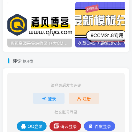
影视资源采集站收录 各大CMS采集资源站网址合集
久草CMS 无需繁琐安
评论
抢沙发
请登录后发表评论
登录
注册
社交账号登录
QQ登录
码云登录
百度登录