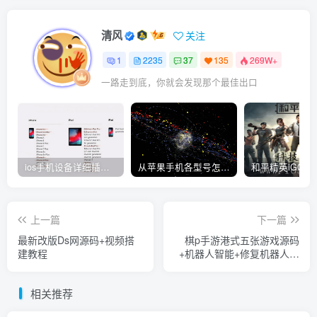
清风
关注
1
2235
37
135
269W+
一路走到底，你就会发现那个最佳出口
ios手机设备详细插件平刷教程
从苹果手机各型号怎么越狱到怎么开科技完整教程
上一篇
下一篇
最新改版Ds网源码+视频搭
棋p手游港式五张游戏源码
建教程
+机器人智能+修复机器人问
题
相关推荐