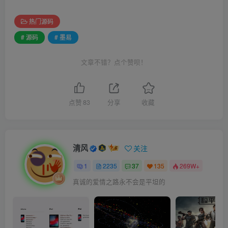
热门源码
# 源码
# 墨易
文章不错？点个赞呗！
点赞
83
分享
收藏
清风
关注
1
2235
37
135
269W+
真诚的爱情之路永不会是平坦的