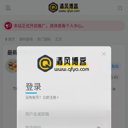
本站正式开启推广，具体查看个人中心。
站内下载链接有问题请私信站长 - 清风博客
本站正式开启推广，具体查看个人中心。
站内下载链接有问题请私信站长 - 清风博客
首页
源码基地
热门源码
正文
最新子墨易支付1.0网站源码
清风
关注
私信
2021/8/1/ 15:43更新
0
49
83
登录
The only thing standing between you and your dreams is
a lot of hard work.
没有账号？立即注册
横跨在你和你的梦想之间的唯一的东西就是奋力拼搏
用户名或邮箱
登录密码