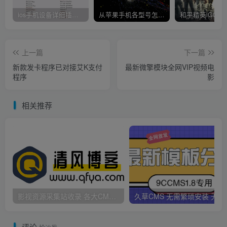
ios手机设备详细插件平刷教程
从苹果手机各型号怎么越狱到怎么开科技完整教程
上一篇
下一篇
新款发卡程序已对接艾K支付
最新微擎模块全网VIP视频电
程序
影
相关推荐
影视资源采集站收录 各大CMS采集资源站网址合集
久草CMS 无需繁琐安
评论