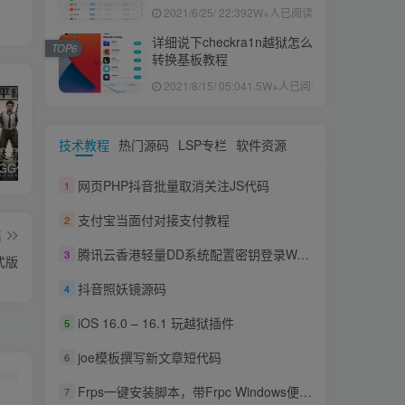
果ID下载安装教程
2021/6/25/ 22:39
2W+人已阅读
详细说下checkra1n越狱怎么
TOP6
转换基板教程
2021/8/15/ 05:04
1.5W+人已阅读
技术教程
热门源码
LSP专栏
软件资源
和平精英iGG修改代码教程
腿子设置操作和注意事项
ios付费应用小火箭(Shadowrocket)无需美区苹果ID下载安装教程
网页PHP抖音批量取消关注JS代码
1
支付宝当面付对接支付教程
2
篇
腾讯云香港轻量DD系统配置密钥登录WARP添加IPV6一个教程搞定
3
正式版
抖音照妖镜源码
4
iOS 16.0 – 16.1 玩越狱插件
5
joe模板撰写新文章短代码
6
Frps一键安装脚本，带Frpc Windows便捷启动脚本
7