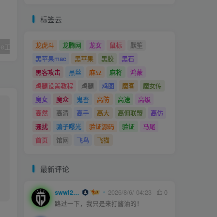
标签云
龙虎斗
龙腾网
龙女
鼠标
默笙
如何使用altstore工具进行自签和续签？
MediaCoder 专业破解版（转码工具）
黑苹果mac
黑苹果
黑胶
黑石
黑客攻击
黑丝
麻豆
麻将
鸿蒙
鸡腿设置教程
鸡腿
鸡图
魔客
魔女传
魔女
魔众
鬼畜
高防
高速
高级
高然
高清
高手
高大
高佣联盟
高仿
骚扰
骗子曝光
验证源码
验证
马尾
首页
馆网
飞鸟
飞猫
最新评论
swwl2457
2026/8/6/ 04:23
0
路过一下，我只是来打酱油的！