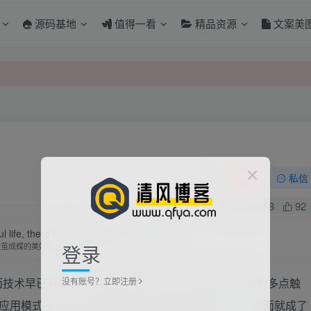
源码基地
值得一看
精品资源
文案美
关注
私信
0
168
92
l life, there has been some kind of pain.
登录
破茧成蝶的美好生活都有伤痛
没有账号？立即注册
拟桌面技术早已有之，但 BumpTop 将这一技术和当今流行的多点触
用模式上也有了多方面创新。安装 BumpTop 后，桌面就成了