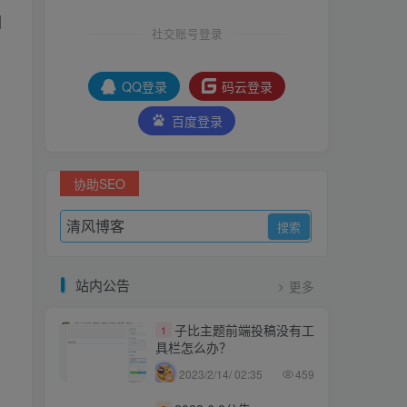
图
社交账号登录
。
QQ登录
码云登录
百度登录
协助SEO
站内公告
更多
子比主题前端投稿没有工
1
具栏怎么办？
2023/2/14/ 02:35
459