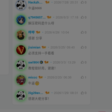
Hackzheng
2026/7/28/ 20:31
0
牛逼6666
q794565750
2026/6/3/ 17:18
0
解压密码是什么呀
哼哼
2026/4/29/ 10:04
0
感谢 分享
jisimian
2026/3/25/ 09:40
0
必须支持一手看看
swl904
2026/3/3/ 13:29
0
教程很好用，谢谢！
miccc
2026/2/20/ 06:36
1
牛逼
i5g29ave0m
2026/1/29/ 08:31
0
感谢大佬分享！