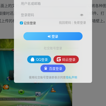
用户名或邮箱
实桌面上的文档一样散布其间，通过触摸、拖拽，用户可以将各种
碰撞时还应用了物理效果。把文件图标拖至四周墙壁上邮件、打
登录密码
或上传的相应功能，也可以把自己刚刚记下的记事贴钉在墙壁上
找回密码
|
免密登录
记住登录
登录
社交账号登录
QQ登录
码云登录
百度登录
使用社交账号登录即表示同意
隐私声明