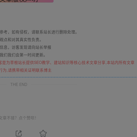
与参考，如有侵权，请联系站长进行删除处理。
其观点和对其真实性负责。
关信息，访客发现请向站长举报
系我们我们会第一时间更新。
客是为草根站长提供SEO教学、建站知识等核心技术文章分享,本站内所有文章
行为,请携带相关证明联系博主
THE END
文章不错？点个赞呗！