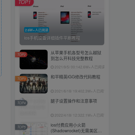
TOP1
2.6W+人已阅读
ios手机设备详细插件平刷教程
从苹果手机各型号怎么越狱
TOP2
到怎么开科技完整教程
2021/9/5/ 00:14
2.6W+人已阅读
和平精英iGG修改代码教程
TOP3
2021/6/18/ 19:40
2.3W+人已阅读
腿子设置操作和注意事项
TOP4
2022/4/18/ 12:32
2.1W+人已阅读
ios付费应用小火箭
TOP5
(Shadowrocket)无需美区苹