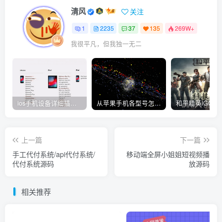
清风
关注
1
2235
37
135
269W+
我很平凡，但我独一无二
ios手机设备详细插件平刷教程
从苹果手机各型号怎么越狱到怎么开科技完整教程
上一篇
下一篇
手工代付系统/api代付系统/
移动端全屏小姐姐短视频播
代付系统源码
放源码
相关推荐