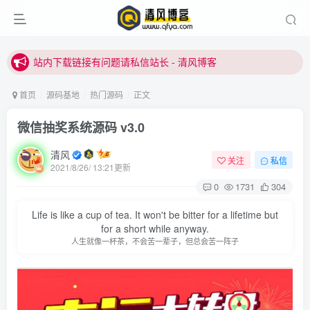
站内下载链接有问题请私信站长 - 清风博客
本站正式开启推广，具体查看个人中心。
站内下载链接有问题请私信站长 - 清风博客
首页
源码基地
热门源码
正文
微信抽奖系统源码 v3.0
清风
关注
私信
2021/8/26/ 13:21更新
0
1731
304
登录
Life is like a cup of tea. It won't be bitter for a lifetime but
for a short while anyway.
没有账号？立即注册
人生就像一杯茶，不会苦一辈子，但总会苦一阵子
用户名或邮箱
登录密码