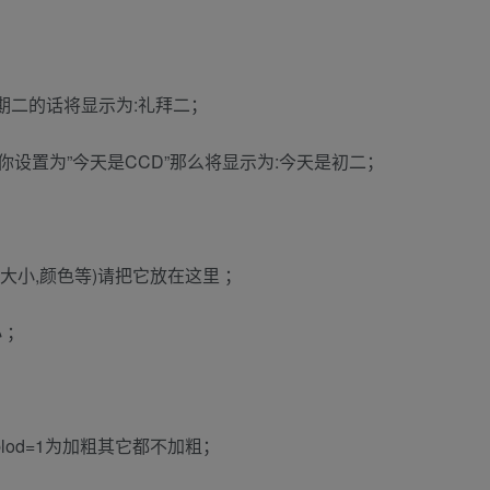
星期二的话将显示为:礼拜二；
如:你设置为”今天是CCD”那么将显示为:今天是初二；
(大小,颜色等)请把它放在这里 ；
 ；
,blod=1为加粗其它都不加粗；