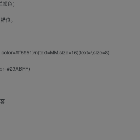
栏颜色；
性错位。
color=#ff5951)/n(text=MM,size=16)(text=/,size=8)
olor=#23ABFF)