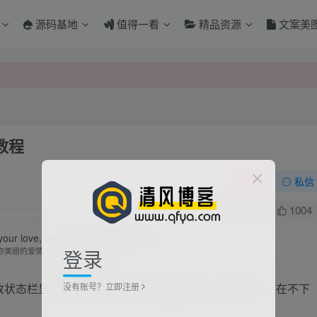
源码基地
值得一看
精品资源
文案美
教程
关注
私信
0
3458
1004
your love, the sun above always shines.
登录
你美丽的爱情，太阳就永远明媚
没有账号？立即注册
rx 来修改状态栏显示内容，例如加入实时网速显示、当地天气，在不下
：