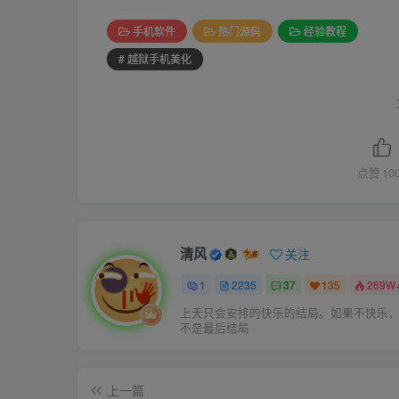
手机软件
热门源码
经验教程
# 越狱手机美化
点赞
10
清风
关注
1
2235
37
135
269W
上天只会安排的快乐的结局。如果不快乐
不是最后结局
上一篇