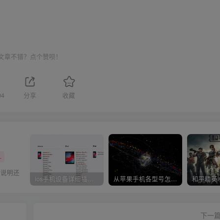
文章不错？点个赞呗！
04
分享
收藏
+
，说明还
ios手机设备详细插件平刷教程
从苹果手机各型号怎么越狱到怎么开科技完整教程
下一