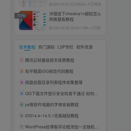
果ID下载安装教程
2021/6/25/ 22:39
2W+人已阅读
详细说下checkra1n越狱怎么
TOP6
转换基板教程
2021/8/15/ 05:04
1.5W+人已阅读
技术教程
热门源码
LSP专栏
软件资源
腾讯云轻量级按天续费教程
1
和平精英iGG修改代码教程
2
网盘挂载目录列表程序收集整理
3
QQ下载文件提示安全检查不通过 如何下载不通过安全检查的文件
4
ps等软件电脑的字体安装教程
5
iOS14.4~14.5.1完美越狱教程
6
WordPress给博客评论框添加一言随机语录
7