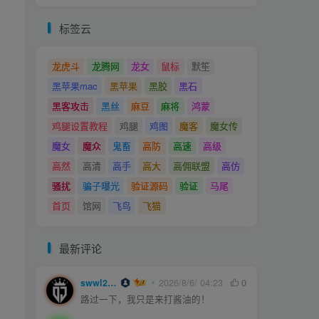
标签云
龙虎斗
龙腾网
龙女
鼠标
默笙
黑苹果mac
黑苹果
黑胶
黑石
黑客攻击
黑丝
麻豆
麻将
鸿蒙
。
鸡腿设置教程
鸡腿
鸡图
魔客
魔女传
魔女
魔众
鬼畜
高防
高速
高级
高然
高清
高手
高大
高佣联盟
高仿
骚扰
骗子曝光
验证源码
验证
马尾
首页
馆网
飞鸟
飞猫
最新评论
swwl2457
2026/8/6/ 04:23
0
路过一下，我只是来打酱油的！