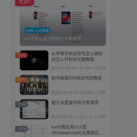
TOP1
2.6W+人已阅读
ios手机设备详细插件平刷教程
从苹果手机各型号怎么越狱
TOP2
到怎么开科技完整教程
2021/9/5/ 00:14
2.6W+人已阅读
和平精英iGG修改代码教程
TOP3
2021/6/18/ 19:40
2.3W+人已阅读
腿子设置操作和注意事项
TOP4
2022/4/18/ 12:32
2.1W+人已阅读
ios付费应用小火箭
TOP5
(Shadowrocket)无需美区苹