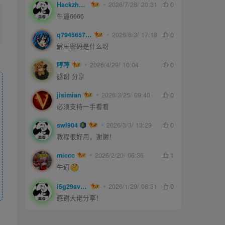
Hackzheng
2026/7/28/ 20:31
0
牛逼6666
q794565750
2026/6/3/ 17:18
0
解压密码是什么呀
哼哼
2026/4/29/ 10:04
0
感谢 分享
jisimian
2026/3/25/ 09:40
0
必须支持一手看看
swl904
2026/3/3/ 13:29
0
教程很好用，谢谢！
miccc
2026/2/20/ 06:36
1
牛逼
i5g29ave0m
2026/1/29/ 08:31
0
感谢大佬分享！