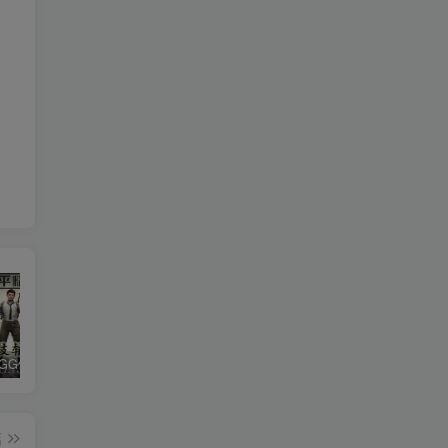
和平精英iGG修改代码教程
腿子设置操作和注意事项
ios付费应用小火箭(Shadowrocket)无需美区苹果ID下载安装教程
篇