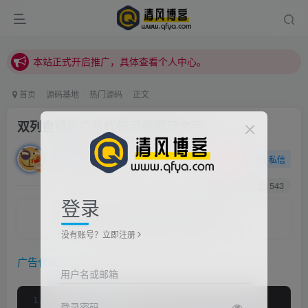
本站正式开启推广，具体查看个人中心。
站内下载链接有问题请私信站长 - 清风博客
本站正式开启推广，具体查看个人中心。
站内下载链接有问题请私信站长 - 清风博客
首页
源码基地
热门源码
正文
双列自适应广告代码可横幅可文字
清风
关注
私信
2021/6/25/ 23:25更新
0
2776
543
登录
Give light and people will find the way.
照亮前方的路，路就会被找到
没有账号？立即注册
广告
代码
：
用户名或邮箱
<
div 
class
=
"ad"
>
登录密码