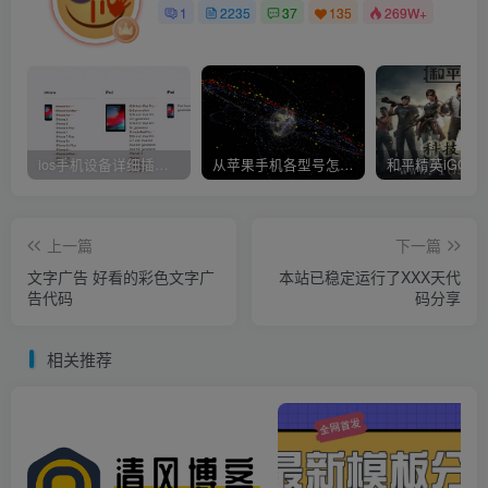
1
2235
37
135
269W+
ios手机设备详细插件平刷教程
从苹果手机各型号怎么越狱到怎么开科技完整教程
上一篇
下一篇
文字广告 好看的彩色文字广
本站已稳定运行了XXX天代
告代码
码分享
相关推荐