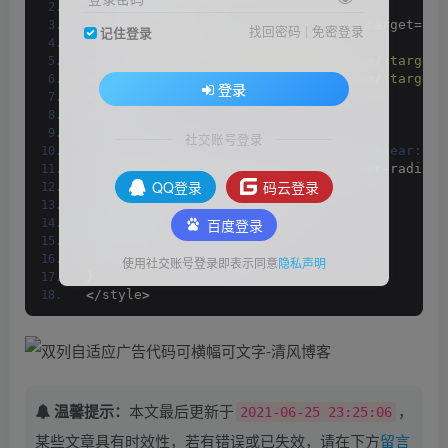
<
!--图片横幅广告--
>
<
a href=
"https://aizhancloud.com/"
 target=
"_b
找回密码
|
免密登录
记住登录
<
!--自适应文字广告--
>
<
li
><
a href=
"https://aizhancloud.com/ target=
<
li
><
a href=
"https://aizhancloud.com/ target=
登录
<
/div
>
<
style
>
/**广告位**/
社交账号登录
.ad
{
background
:#fff;overflow:hidden;clear:bot
.ad a
{
margin:5px;display:block;border-radius:
QQ登录
码云登录
.ad img
{
max-width:
100
%;
}
.ad li
{
float:left;width:
50
%;
}
百度登录
@
media
(
max-width:999px
)
{
.ad
{
margin: 
0
0
 10px 
0
;
}
.ad li
{
width:
100
%;
}
使用社交账号登录即表示同意
隐私声明
}
<
/style
>
温馨提示：
本文最后更新于
，
2021-06-25 23:25:06
某些文章具有时效性，若有错误或已失效，请在下方
留言