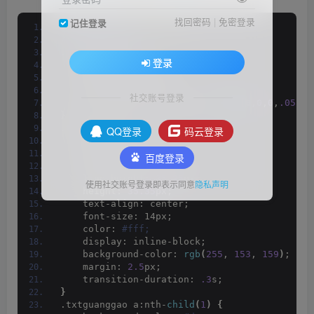
找回密码
|
免密登录
记住登录
<
style type=
"text/CSS"
>
/**新增文字广告**/
.txtguanggao
{
登录
    width: 
100
%;
    overflow: hidden;
    display: block;
社交账号登录
    box-shadow: 
0
 1px 2px 
0
rgba
(
0
,
0
,
0
,
.05
)
;
}
.txtguanggao a
{
QQ登录
码云登录
    width: 
24.5
%;
    float: left;
百度登录
    border-radius: 2px;
    line-height: 
35.35
px;
使用社交账号登录即表示同意
隐私声明
    height: 
35.35
px;
    text-align: center;
    font-size: 14px;
    color:
 #fff;
    display: inline-block;
    background-color: 
rgb
(
255
, 
153
, 
159
)
;
    margin: 
2.5
px;
    transition-duration: 
.3
s;
}
.txtguanggao a:nth-
child
(
1
)
{