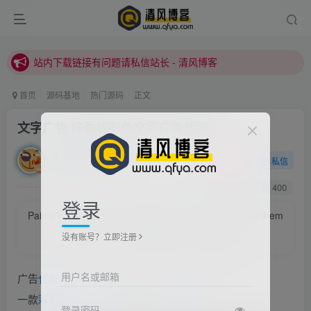
本站正式开启推广，具体查看个人中心。
站内下载链接有问题请私信站长 - 清风博客
本站正式开启推广，具体查看个人中心。
站内下载链接有问题请私信站长 - 清风博客
首页
源码基地
热门源码
正文
文字广告 好看的彩色文字广告代码
清风
关注
私信
2021/6/25/ 23:24更新
0
1817
400
登录
Pain changes people. However, love will finally guide them
back.
没有账号？立即注册
伤痛会改变一个人，但爱最终总会让你找回最初的自己
用户名或邮箱
广告
代码
：
一款
彩色
的
文字广告
自适应广告
代码
如下：
登录密码