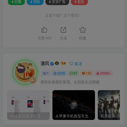
# 好看
# 代码
# 文字广告
# 彩色
文章不错？点个赞呗！
点赞
400
分享
收藏
清风
关注
1
2235
37
135
269W+
拥有你美丽的爱情，太阳就永远明媚
ios手机设备详细插件平刷教程
从苹果手机各型号怎么越狱到怎么开科技完整教程