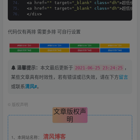
<
a href=
""
 target=
"_blank"
class
=
"dh"
>
超低价文
<
a href=
""
 target=
"_blank"
class
=
"dh"
>
超低价文
<
/div
>
代码仅有两排 需要多排 可自行设置
温馨提示：
本文最后更新于
，
2021-06-25 23:24:25
某些文章具有时效性，若有错误或已失效，请在下方
留言
或联系
清风#
。
©
版权声明
文章版权声
明
清风博客
1、本网站名称：