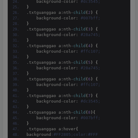
    background-color:
 #dc3545;
}
.txtguanggao a:nth-
child
(
2
)
{
    background-color:
 #007bff;
}
.txtguanggao a:nth-
child
(
3
)
{
    background-color:
 #28a745;
}
.txtguanggao a:nth-
child
(
4
)
{
    background-color:
 #ffc107;
}
.txtguanggao a:nth-
child
(
5
)
{
    background-color:
 #28a745;
}
.txtguanggao a:nth-
child
(
6
)
{
    background-color:
 #ffc107;
}
.txtguanggao a:nth-
child
(
7
)
{
    background-color:
 #dc3545;
}
.txtguanggao a:nth-
child
(
8
){
    background-color:
 #007bff;
}
.txtguanggao a:hover
{
background
:#FF2805;color:#FFF