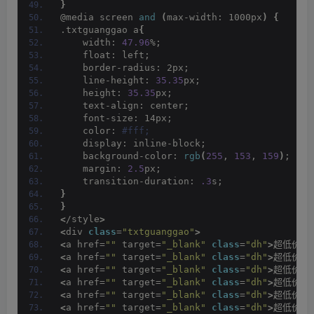
}
@media screen 
and
(
max-width: 1000px
)
{
.txtguanggao a
{
    width: 
47.96
%;
    float: left;
    border-radius: 2px;
    line-height: 
35.35
px;
    height: 
35.35
px;
    text-align: center;
    font-size: 14px;
    color:
 #fff;
    display: inline-block;
    background-color: 
rgb
(
255
, 
153
, 
159
)
;
    margin: 
2.5
px;
    transition-duration: 
.3
s;
}
}
<
/style
>
<
div 
class
=
"txtguanggao"
>
<
a href=
""
 target=
"_blank"
class
=
"dh"
>
超低价文
<
a href=
""
 target=
"_blank"
class
=
"dh"
>
超低价文
<
a href=
""
 target=
"_blank"
class
=
"dh"
>
超低价文
<
a href=
""
 target=
"_blank"
class
=
"dh"
>
超低价文
<
a href=
""
 target=
"_blank"
class
=
"dh"
>
超低价文
<
a href=
""
 target=
"_blank"
class
=
"dh"
>
超低价文