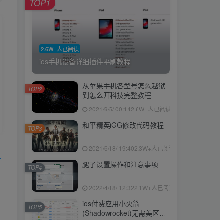
TOP1
2.6W+人已阅读
ios手机设备详细插件平刷教程
从苹果手机各型号怎么越狱
TOP2
到怎么开科技完整教程
2021/9/5/ 00:14
2.6W+人已阅读
和平精英iGG修改代码教程
TOP3
2021/6/18/ 19:40
2.3W+人已阅读
腿子设置操作和注意事项
TOP4
2022/4/18/ 12:32
2.1W+人已阅读
ios付费应用小火箭
TOP5
(Shadowrocket)无需美区苹