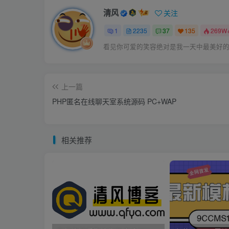
清风
关注
1
2235
37
135
269W
看见你可爱的笑容绝对是我一天中最美好
上一篇
PHP匿名在线聊天室系统源码 PC+WAP
相关推荐