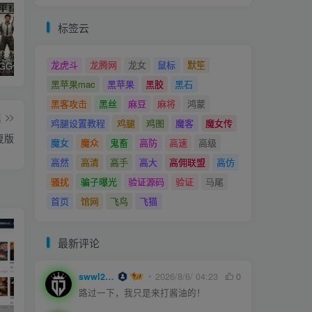
标签云
龙虎斗
龙腾网
龙女
鼠标
默笙
和平精英iGG修改代码教程
腿子设置操作和注意事项
ios付费应用小火箭(Shadowrocket)无需美区苹果ID下载安装教程
黑苹果mac
黑苹果
黑胶
黑石
黑客攻击
黑丝
麻豆
麻将
鸿蒙
篇
鸡腿设置教程
鸡腿
鸡图
魔客
魔女传
复版
魔女
魔众
鬼畜
高防
高速
高级
高然
高清
高手
高大
高佣联盟
高仿
骚扰
骗子曝光
验证源码
验证
马尾
首页
馆网
飞鸟
飞猫
最新评论
swwl2457
2026/8/6/ 04:23
0
路过一下，我只是来打酱油的！