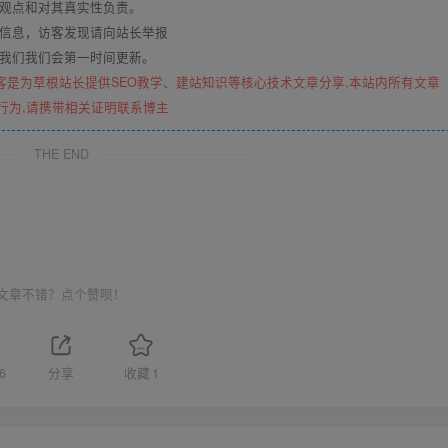
其观点和对其真实性负责。
关信息，访客发现请向站长举报
系我们我们会第一时间更新。
客是为草根站长提供SEO教学、建站知识等核心技术文章分享,本站内所有文章
行为,请携带相关证明联系博主
THE END
文章不错？点个赞呗！
6
分享
收藏
1