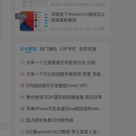
果ID下载安装教程
2021/6/25/ 22:39
2W+人已阅读
详细说下checkra1n越狱怎么
TOP6
转换基板教程
2021/8/15/ 05:04
1.5W+人已阅读
技术教程
热门源码
LSP专栏
软件资源
分享一个正规靠谱花呗套现方法 乐刷
1
分享一个可以检测服务器宽带 配置 测速的脚本 防止被圈
2
iOS越狱插件开发教程(hook VIP)
3
教你使用QQ内置的视频播放器 简洁好用
4
苹果iPhone手机来编写ios越狱插件deb
【theos】
5
盘点那些免费CDN提供商
6
0元撸openai120刀教程 带土耳其入金方法
7