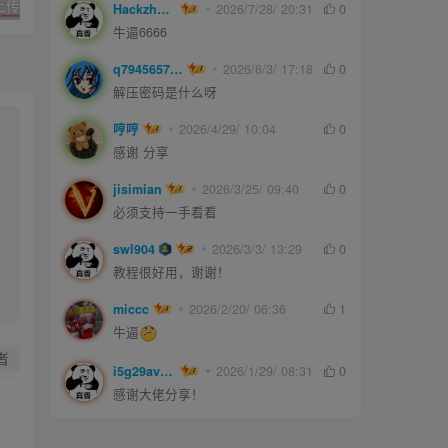
久草cms影院,上传即用的x站影视系统
joe模板撰写新文章短代码
Hackzheng
2026/7/28/ 20:31
0
牛逼6666
q794565750
2026/6/3/ 17:18
0
解压密码是什么呀
哼哼
2026/4/29/ 10:04
0
感谢 分享
jisimian
2026/3/25/ 09:40
0
必须支持一手看看
swl904
2026/3/3/ 13:29
0
教程很好用，谢谢！
miccc
2026/2/20/ 06:36
1
牛逼
者
i5g29ave0m
2026/1/29/ 08:31
0
感谢大佬分享！