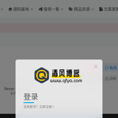
源码基地
值得一看
精品资源
文案美
关注
私信
4
2618
246
Never say die.
登录
永不言弃
没有账号？立即注册