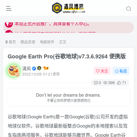
站内下载链接有问题请私信站长 - 清风博客
本站正式开启推广，具体查看个人中心。
站内下载链接有问题请私信站长 - 清风博客
首页
精品资源
电脑软件
正文
Google Earth Pro(谷歌地球)v7.3.6.9264 便携版
清风
关注
私信
2022/10/28/ 01:21更新
0
399
71
登录
Don’t let your dreams be dreams.
不要让你的梦想只是想想而已
没有账号？立即注册
谷歌地球(Google Earth)是一款Google(谷歌)公司开发的虚拟
用户名或邮箱
地球仪软件。谷歌地球最新版整合Google的本地搜索以及驾
车指南两项服务，谷歌地球能够鸟瞰世界。Google Earth谷
登录密码