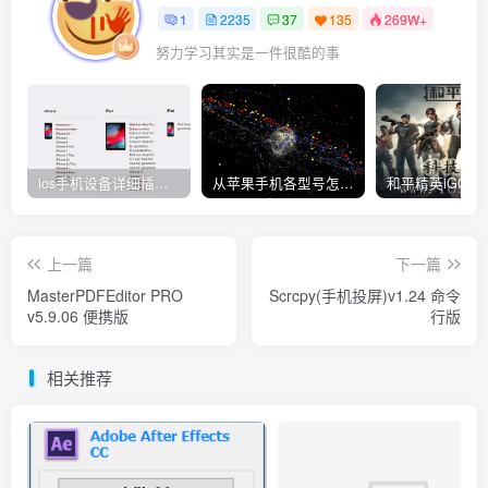
1
2235
37
135
269W+
努力学习其实是一件很酷的事
ios手机设备详细插件平刷教程
从苹果手机各型号怎么越狱到怎么开科技完整教程
上一篇
下一篇
MasterPDFEditor PRO
Scrcpy(手机投屏)v1.24 命令
v5.9.06 便携版
行版
相关推荐