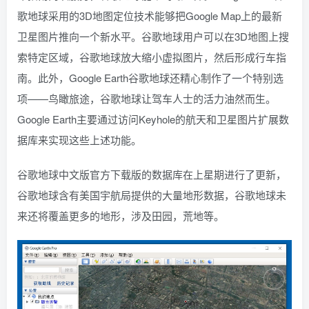
歌地球采用的3D地图定位技术能够把Google Map上的最新
找回密码
|
免密登录
记住登录
卫星图片推向一个新水平。谷歌地球用户可以在3D地图上搜
登录
索特定区域，谷歌地球放大缩小虚拟图片，然后形成行车指
南。此外，Google Earth谷歌地球还精心制作了一个特别选
社交账号登录
项——鸟瞰旅途，谷歌地球让驾车人士的活力油然而生。
QQ登录
码云登录
Google Earth主要通过访问Keyhole的航天和卫星图片扩展数
据库来实现这些上述功能。
百度登录
使用社交账号登录即表示同意
隐私声明
谷歌地球中文版官方下载版的数据库在上星期进行了更新，
谷歌地球含有美国宇航局提供的大量地形数据，谷歌地球未
来还将覆盖更多的地形，涉及田园，荒地等。