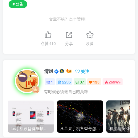
# 公告
文章不错？点个赞呗！
点赞
410
分享
收藏
清风
关注
1
2235
37
135
269W+
有时候必须做自己的英雄
ios手机设备详细插件平刷教程
从苹果手机各型号怎么越狱到怎么开科技完整教程