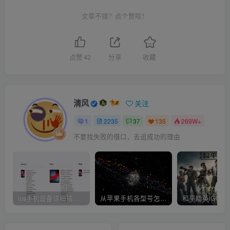
文章不错？点个赞呗！
点赞
42
分享
收藏
清风
关注
1
2235
37
135
269W+
不要找失败的借口，去追成功的理由
ios手机设备详细插件平刷教程
从苹果手机各型号怎么越狱到怎么开科技完整教程