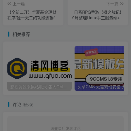
上一篇
下一篇
【全新二开】华夏基金理财
日系RPG手游【枫之战记】
程序/独一无二的功能逻辑/在
9月整理Linux手工服务端+无
线客服
IP位数限制+GM授权后台
【站长亲测】
相关推荐
影视资源采集站收录 各大CMS采集资源站网址合集
久草CMS 无需繁琐安
评论
抢沙发
请登录后发表评论