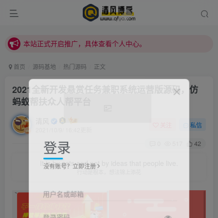
本站正式开启推广，具体查看个人中心。
站内下载链接有问题请私信站长 - 清风博客
本站正式开启推广，具体查看个人中心。
站内下载链接有问题请私信站长 - 清风博客
首页
源码基地
热门源码
正文
2021全新开发悬赏任务兼职系统运营版源码，仿
蚂蚁帮扶众人帮平台
清风
关注
私信
2021/10/9/ 16:42更新
登录
0
517
42
It is by acts and not by ideas that people live.
没有账号？立即注册
行动是根本，想法锦上添花
用户名或邮箱
登录密码