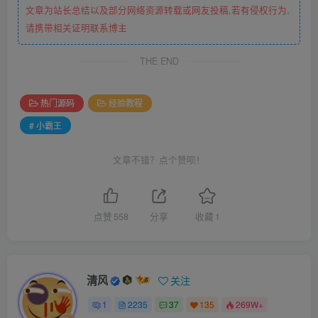
热门源码
经验教程
# 小霸王
文章不错？点个赞呗！
点赞
558
分享
收藏
1
清风
关注
1
2235
37
135
269W+
如果你不去试，你永远也不知道结果，所以去试试吧