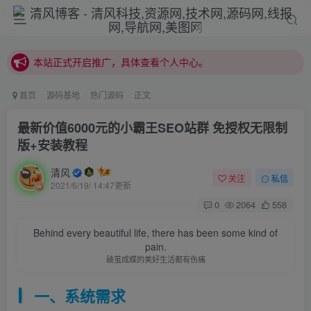
本站正式开启推广，具体查看个人中心。
站内下载链接有问题请私信站长 - 清风博客
本站正式开启推广，具体查看个人中心。
站内下载链接有问题请私信站长 - 清风博客
首页
源码基地
热门源码
正文
最新价值6000元的小霸王SEO站群 免授权无限制
版+安装教程
清风
关注
私信
2021/6/19/ 14:47更新
登录
0
2064
558
Behind every beautiful life, there has been some kind of
没有账号？立即注册
pain.
破茧成蝶的美好生活都有伤痛
用户名或邮箱
一、系统需求
登录密码