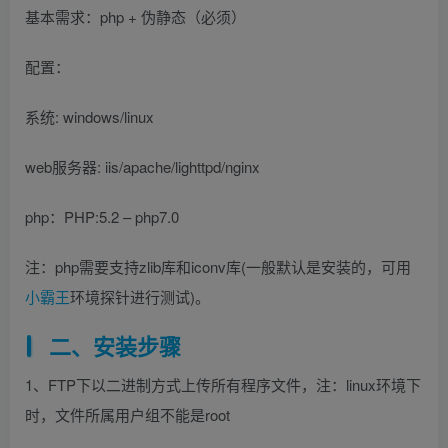
基本需求：php + 伪静态（必须）
找回密码
|
免密登录
记住登录
配置：
登录
系统: windows/linux
社交账号登录
web服务器: iis/apache/lighttpd/nginx
QQ登录
码云登录
php：PHP:5.2 – php7.0
百度登录
使用社交账号登录即表示同意
隐私声明
注：php需要支持zlib库和iconv库(一般默认是安装的，可用
小霸王
环境探针进行测试)。
二、安装步骤
1、FTP下以二进制方式上传所有程序文件，注：linux环境下
时，文件所属用户组不能是root