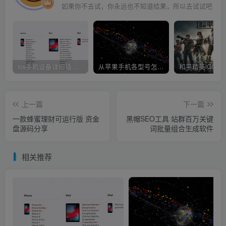
ios手机设备详细插件平刷教程
从苹果手机各型号怎么越狱到怎么开科技完整教程
上一篇
下一篇
一款蜂蜜理财可运行版 资金
黑帽SEO工具 站群百万关键
盘源码分享
词批量组合生成软件
相关推荐
ios手机设备详细插件平刷教程
从
评论
抢沙发