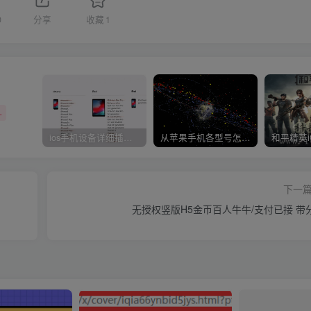
0
分享
收藏
1
+
ios手机设备详细插件平刷教程
从苹果手机各型号怎么越狱到怎么开科技完整教程
下一
无授权竖版H5金币百人牛牛/支付已接 带