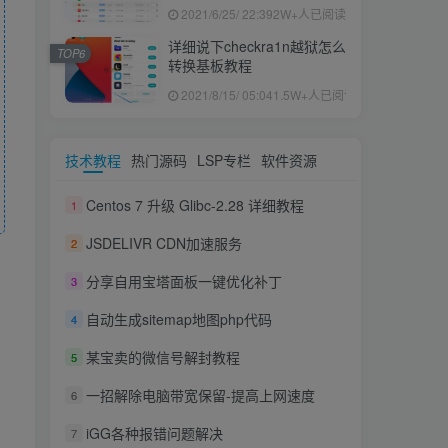
果ID下载安装教程
2021/6/25/ 22:39
2W+人已阅读
详细说下checkra1n越狱怎么
TOP6
转换基板教程
2021/8/15/ 05:04
1.5W+人已阅读
技术教程
热门源码
LSP专栏
软件资源
Centos 7 升级 Glibc-2.28 详细教程
1
JSDELIVR CDN加速服务
2
分享自用宝塔面板一键优化补丁
3
自动生成sitemap地图php代码
4
某宝卖的微信号解封教程
5
一招解除电脑带宽保留-提高上网速度
6
iGG各种报错问题解决
7