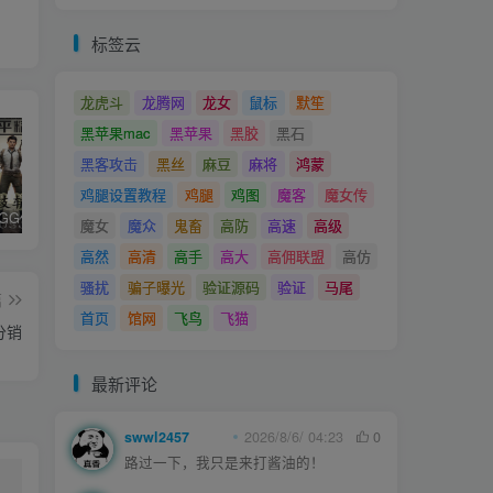
标签云
龙虎斗
龙腾网
龙女
鼠标
默笙
黑苹果mac
黑苹果
黑胶
黑石
黑客攻击
黑丝
麻豆
麻将
鸿蒙
鸡腿设置教程
鸡腿
鸡图
魔客
魔女传
和平精英iGG修改代码教程
腿子设置操作和注意事项
ios付费应用小火箭(Shadowrocket)无需美区苹果ID下载安装教程
魔女
魔众
鬼畜
高防
高速
高级
高然
高清
高手
高大
高佣联盟
高仿
骚扰
骗子曝光
验证源码
验证
马尾
篇
首页
馆网
飞鸟
飞猫
分销
最新评论
swwl2457
2026/8/6/ 04:23
0
路过一下，我只是来打酱油的！