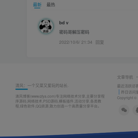
最新
最热
bd v
密码哥解压密码
2022/10/6/ 21:34
回复
文章导航
清风：一个又菜又爱玩的站长.
最近活跃访
昨日访问
清风博客(www.qfya.com)专注网络技术分享,主要分享程
Copyright ©
序源码,网络技术,PSD源码,模板插件,活动分享,各类教
程,绿色软件,QQ资源,致力创造一个高质量分享平台。