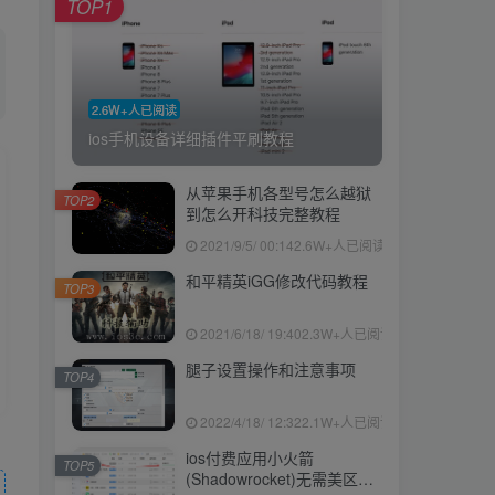
TOP1
2.6W+人已阅读
ios手机设备详细插件平刷教程
从苹果手机各型号怎么越狱
TOP2
到怎么开科技完整教程
2021/9/5/ 00:14
2.6W+人已阅读
和平精英iGG修改代码教程
TOP3
2021/6/18/ 19:40
2.3W+人已阅读
腿子设置操作和注意事项
TOP4
2022/4/18/ 12:32
2.1W+人已阅读
ios付费应用小火箭
TOP5
(Shadowrocket)无需美区苹