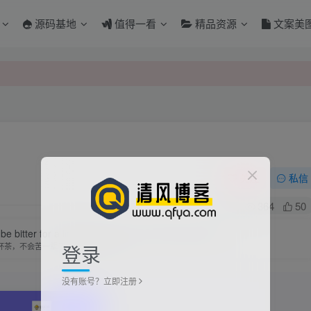
源码基地
值得一看
精品资源
文案美
关注
私信
1
364
50
t be bitter for a lifetime but for a short while anyway.
登录
杯茶，不会苦一辈子，但总会苦一阵子
没有账号？立即注册