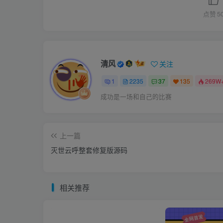
点赞
5
清风
关注
1
2235
37
135
269W
成功是一场和自己的比赛
上一篇
灭世云呼整套修复版源码
相关推荐