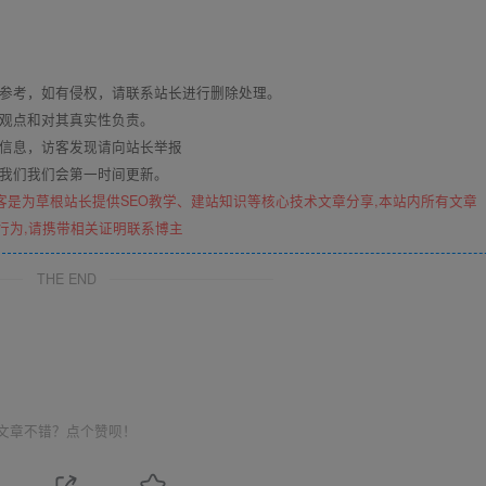
与参考，如有侵权，请联系站长进行删除处理。
其观点和对其真实性负责。
关信息，访客发现请向站长举报
系我们我们会第一时间更新。
客是为草根站长提供SEO教学、建站知识等核心技术文章分享,本站内所有文章
行为,请携带相关证明联系博主
THE END
文章不错？点个赞呗！