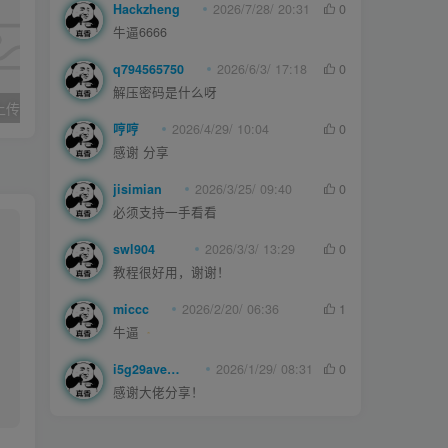
Hackzheng
2026/7/28/ 20:31
0
牛逼6666
q794565750
2026/6/3/ 17:18
0
解压密码是什么呀
久草cms影院,上传即用的x站影视系统
joe模板撰写新文章短代码
哼哼
2026/4/29/ 10:04
0
感谢 分享
jisimian
2026/3/25/ 09:40
0
必须支持一手看看
swl904
2026/3/3/ 13:29
0
教程很好用，谢谢！
miccc
2026/2/20/ 06:36
1
牛逼
i5g29ave0m
2026/1/29/ 08:31
0
感谢大佬分享！