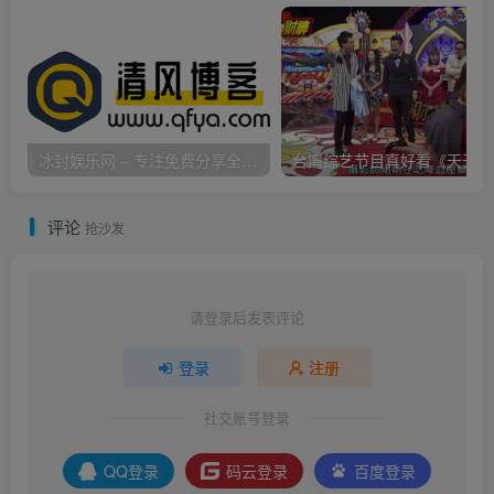
冰封娱乐网 – 专注免费分享全网优质资源,活动线报,实用软件,技术教程等内容标签
台
评论
抢沙发
请登录后发表评论
登录
注册
社交账号登录
QQ登录
码云登录
百度登录