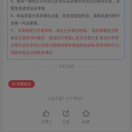
5、本站一律禁止以任何方式发布或转载任何违法的相关信息，访
客发现请向站长举报
6、本站资源大多存储在云盘，如发现链接失效，请联系我们我们
会第一时间更新。
7、
文章版权归作者所有，未经允许请勿转载。 清风博客是为草
根站长提供SEO教学、建站知识等核心技术文章分享,本站内所有
文章为站长总结以及部分网络资源转载或网友投稿,若有侵权行为,
请携带相关证明联系博主
THE END
优秀站点
文章不错？点个赞呗！
点赞
0
分享
收藏