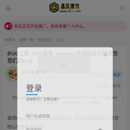
本站正式开启推广，具体查看个人中心。
站内下载链接有问题请私信站长 - 清风博客
本站正式开启推广，具体查看个人中心。
站内下载链接有问题请私信站长 - 清风博客
首页
值得一看
优秀站点
正文
BUG之家_XSS联盟_xssbug-欢迎给位大佬提交
您们的bug
清风
关注
私信
2022/2/23/ 21:18更新
登录
0
4
0
You can't wait forever. Do something and make it happen.
没有账号？立即注册
你不可能永远等下去，去做点儿什么，让一切成真
用户名或邮箱
漏洞bug之家欢迎各位大佬的访问，您可以在在这里分享您
的心得或者软文推广
登录密码