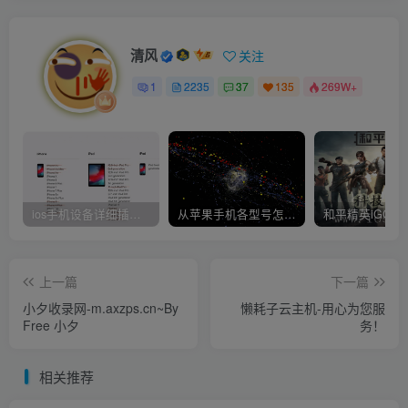
清风
关注
1
2235
37
135
269W+
ios手机设备详细插件平刷教程
从苹果手机各型号怎么越狱到怎么开科技完整教程
上一篇
下一篇
小夕收录网-m.axzps.cn~By
懒耗子云主机-用心为您服
Free 小夕
务！
相关推荐