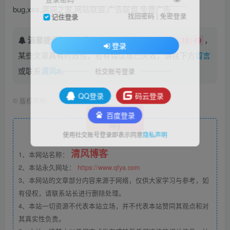
bug,xss,漏洞之家,网站联盟,广告联盟,免费广告
找回密码
|
免密登录
记住登录
温馨提示：
本文最后更新于
，
2022-02-23 21:18:49
登录
某些文章具有时效性，若有错误或已失效，请在下方
留言
或联系
清风#
。
社交账号登录
QQ登录
码云登录
©
版权声明
文章版权声
百度登录
明
使用社交账号登录即表示同意
隐私声明
清风博客
1、本网站名称：
2、本站永久网址：
https://www.qfya.com
3、本网站的文章部分内容来源于网络，仅供大家学习与参考，如
有侵权，请联系站长进行删除处理。
4、本站一切资源不代表本站立场，并不代表本站赞同其观点和对
其真实性负责。