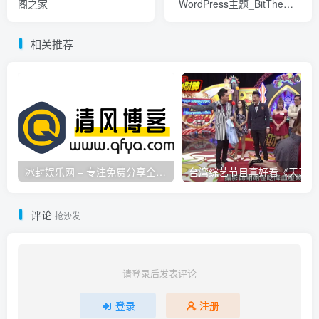
阁之家
WordPress主题_BitTheme-
标签阁之家
相关推荐
冰封娱乐网 – 专注免费分享全网优质资源,活动线报,实用软件,技术教程等内容标签
台
评论
抢沙发
请登录后发表评论
登录
注册