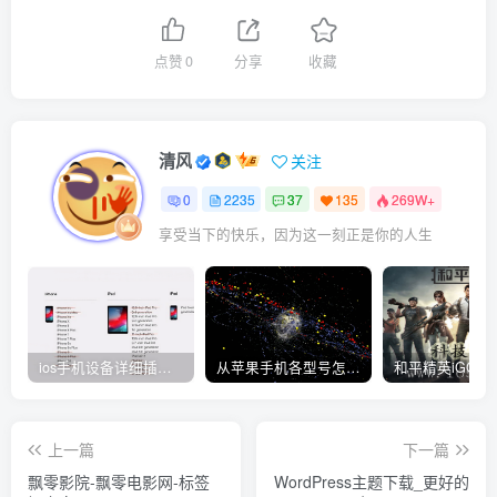
点赞
0
分享
收藏
清风
关注
0
2235
37
135
269W+
享受当下的快乐，因为这一刻正是你的人生
ios手机设备详细插件平刷教程
从苹果手机各型号怎么越狱到怎么开科技完整教程
上一篇
下一篇
飘零影院-飘零电影网-标签
WordPress主题下载_更好的