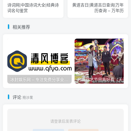
诗词网|中国诗词大全|经典诗
黄道吉日|黄道吉日查询|万年
词名句鉴赏
历查询 – 万年历
相关推荐
冰封娱乐网 – 专注免费分享全网优质资源,活动线报,实用软件,技术教程等内容标签
台
评论
抢沙发
请登录后发表评论