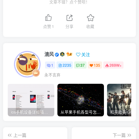
文章不错？点个赞呗！
点赞
1
分享
收藏
清风
关注
1
2235
37
135
269W+
永不言弃
ios手机设备详细插件平刷教程
从苹果手机各型号怎么越狱到怎么开科技完整教程
上一篇
下一篇