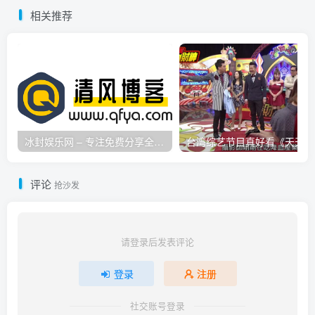
护、WEB 防护、 行为分析
相关推荐
为一体的安全加速解决方
案，提...
冰封娱乐网 – 专注免费分享全网优质资源,活动线报,实用软件,技术教程等内容标签
台
评论
抢沙发
请登录后发表评论
登录
注册
社交账号登录