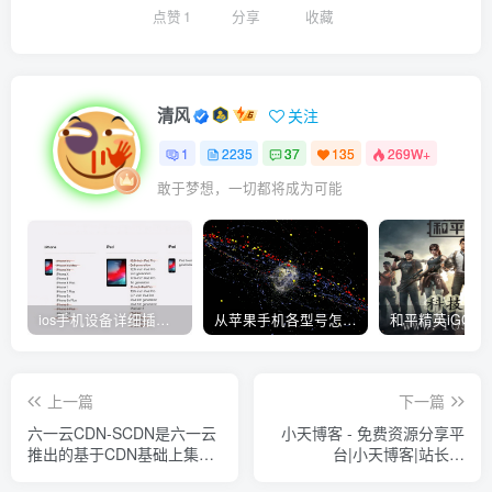
点赞
1
分享
收藏
清风
关注
1
2235
37
135
269W+
敢于梦想，一切都将成为可能
ios手机设备详细插件平刷教程
从苹果手机各型号怎么越狱到怎么开科技完整教程
上一篇
下一篇
六一云CDN-SCDN是六一云
小天博客 - 免费资源分享平
推出的基于CDN基础上集群
台|小天博客|站长资
分布式 DDoS 防护、CC 防
讯|XTBKW.CN