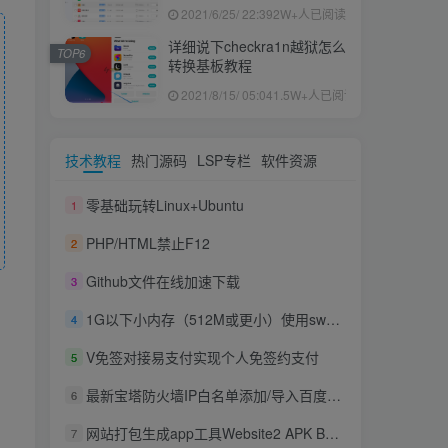
果ID下载安装教程
2021/6/25/ 22:39
2W+人已阅读
详细说下checkra1n越狱怎么
TOP6
转换基板教程
2021/8/15/ 05:04
1.5W+人已阅读
技术教程
热门源码
LSP专栏
软件资源
零基础玩转Linux+Ubuntu
1
PHP/HTML禁止F12
2
Github文件在线加速下载
3
1G以下小内存（512M或更小）使用swap方法安装fileinfo扩展
4
V免签对接易支付实现个人免签约支付
5
最新宝塔防火墙IP白名单添加/导入百度云加速CDN节点IP段
6
网站打包生成app工具Website2 APK Builder Pro 3.4 汉化版
7