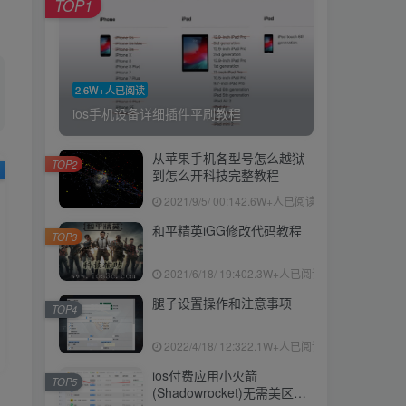
TOP1
2.6W+人已阅读
ios手机设备详细插件平刷教程
从苹果手机各型号怎么越狱
TOP2
到怎么开科技完整教程
2021/9/5/ 00:14
2.6W+人已阅读
和平精英iGG修改代码教程
TOP3
2021/6/18/ 19:40
2.3W+人已阅读
腿子设置操作和注意事项
TOP4
2022/4/18/ 12:32
2.1W+人已阅读
ios付费应用小火箭
TOP5
(Shadowrocket)无需美区苹