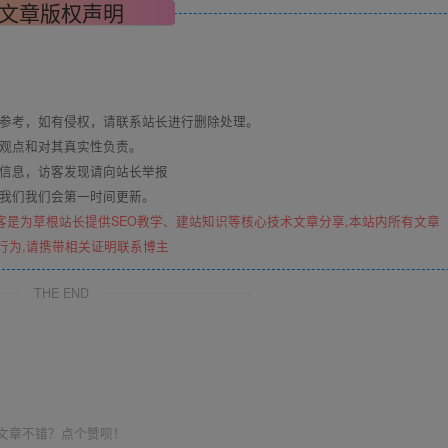
文章版权声明
与参考，如有侵权，请联系站长进行删除处理。
其观点和对其真实性负责。
关信息，访客发现请向站长举报
系我们我们会第一时间更新。
客是为草根站长提供SEO教学、建站知识等核心技术文章分享,本站内所有文章
行为,请携带相关证明联系博主
THE END
文章不错？点个赞呗！