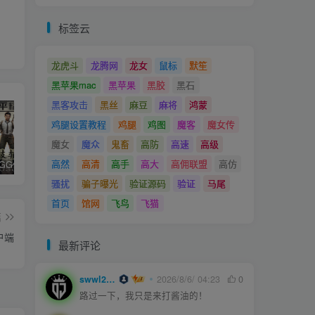
标签云
龙虎斗
龙腾网
龙女
鼠标
默笙
黑苹果mac
黑苹果
黑胶
黑石
黑客攻击
黑丝
麻豆
麻将
鸿蒙
鸡腿设置教程
鸡腿
鸡图
魔客
魔女传
魔女
魔众
鬼畜
高防
高速
高级
高然
高清
高手
高大
高佣联盟
高仿
和平精英iGG修改代码教程
腿子设置操作和注意事项
ios付费应用小火箭(Shadowrocket)无需美区苹果ID下载安装教程
骚扰
骗子曝光
验证源码
验证
马尾
首页
馆网
飞鸟
飞猫
篇
户端
最新评论
swwl2457
2026/8/6/ 04:23
0
路过一下，我只是来打酱油的！