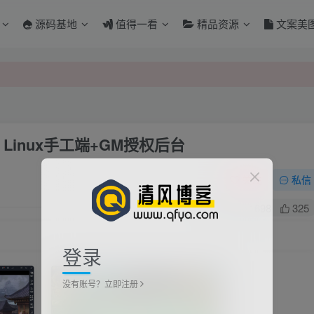
源码基地
值得一看
精品资源
文案美
inux手工端+GM授权后台
关注
私信
0
1698
325
登录
没有账号？立即注册