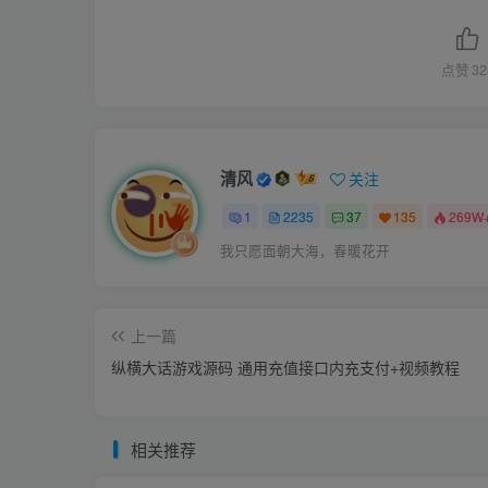
点赞
32
清风
关注
1
2235
37
135
269W
我只愿面朝大海，春暖花开
上一篇
纵横大话游戏源码 通用充值接口内充支付+视频教程
相关推荐