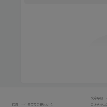
文章导航
清风：一个又菜又爱玩的站长.
最近活跃访