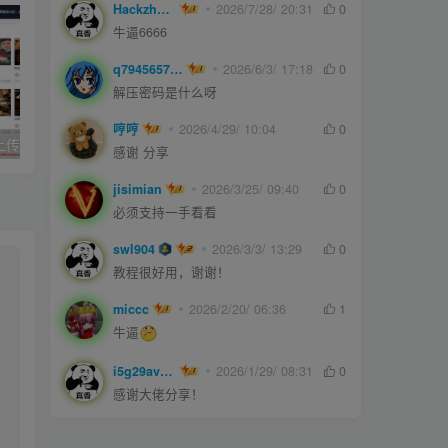
Hackzheng
2026/7/28/ 20:31
0
牛逼6666
q794565750
2026/6/3/ 17:18
0
解压密码是什么呀
哼哼
2026/4/29/ 10:04
0
久草cms影院,上传即用的x站影视系统
joe模板撰写新文章短代码
感谢 分享
jisimian
2026/3/25/ 09:40
0
必须支持一手看看
swl904
2026/3/3/ 13:29
0
教程很好用，谢谢！
miccc
2026/2/20/ 06:36
1
牛逼
i5g29ave0m
2026/1/29/ 08:31
0
感谢大佬分享！