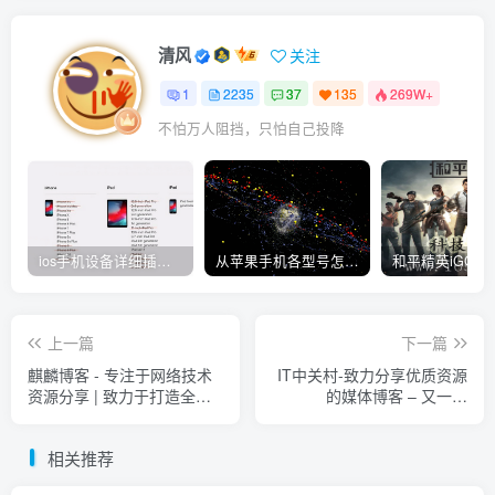
清风
关注
1
2235
37
135
269W+
不怕万人阻挡，只怕自己投降
ios手机设备详细插件平刷教程
从苹果手机各型号怎么越狱到怎么开科技完整教程
上一篇
下一篇
麒麟博客 - 专注于网络技术
IT中关村-致力分享优质资源
资源分享 | 致力于打造全网
的媒体博客 – 又一个
最好的综合类免费资源分享
WordPress站点
博客 - ⎛⎝KIRINBBS.TOP⎠⎞
相关推荐