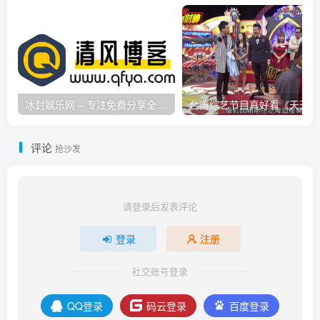
冰封娱乐网 – 专注免费分享全网优质资源,活动线报,实用软件,技术教程等内容标签
台
评论
抢沙发
请登录后发表评论
登录
注册
社交账号登录
QQ登录
码云登录
百度登录