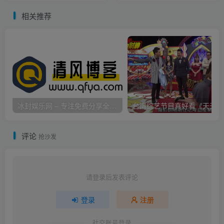
相关推荐
冰封娱乐网 – 专注免费分享全网优质资源,活动线报,实用软件,技术教程等内容标签
台
评论
抢沙发
请登录后发表评论
登录
注册
社交账号登录