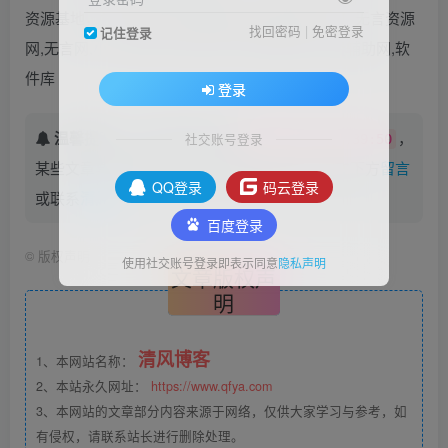
资源基地，为各位网友呈现最好的优质资源平台！无言资源
找回密码
|
免密登录
记住登录
网,无言网,小刀娱乐网,qq娱乐网,优质辅助网,免费辅助网,软
件库
登录
温馨提示：
本文最后更新于
，
社交账号登录
2022-02-23 21:39:50
某些文章具有时效性，若有错误或已失效，请在下方
留言
QQ登录
码云登录
或联系
清风#
。
百度登录
©
版权声明
使用社交账号登录即表示同意
隐私声明
文章版权声
明
清风博客
1、本网站名称：
2、本站永久网址：
https://www.qfya.com
3、本网站的文章部分内容来源于网络，仅供大家学习与参考，如
有侵权，请联系站长进行删除处理。