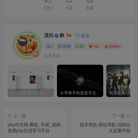
点赞
0
分享
收藏
清风
关注
1
2235
37
135
269W+
永不言弃
ios手机设备详细插件平刷教程
从苹果手机各型号怎么越狱到怎么开科技完整教程
上一篇
下一篇
php中文网-教程_手册_视频-
技术导航-网址导航-找网址
免费php在线学习平台
从这里开始