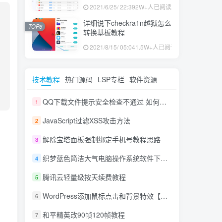
果ID下载安装教程
2021/6/25/ 22:39
2W+人已阅读
详细说下checkra1n越狱怎么
TOP6
转换基板教程
2021/8/15/ 05:04
1.5W+人已阅读
技术教程
热门源码
LSP专栏
软件资源
QQ下载文件提示安全检查不通过 如何下载不通过安全检查的文件
1
JavaScript过滤XSS攻击方法
2
解除宝塔面板强制绑定手机号教程思路
3
织梦蓝色简洁大气电脑操作系统软件下载网站模板
【带手
4
腾讯云轻量级按天续费教程
5
WordPress添加鼠标点击和背景特效【美化】
6
和平精英改90帧120帧教程
7