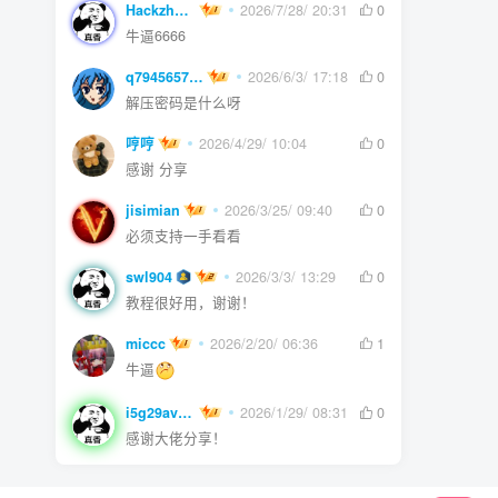
Hackzheng
2026/7/28/ 20:31
0
牛逼6666
q794565750
2026/6/3/ 17:18
0
解压密码是什么呀
哼哼
2026/4/29/ 10:04
0
感谢 分享
jisimian
2026/3/25/ 09:40
0
必须支持一手看看
swl904
2026/3/3/ 13:29
0
教程很好用，谢谢！
miccc
2026/2/20/ 06:36
1
牛逼
i5g29ave0m
2026/1/29/ 08:31
0
感谢大佬分享！