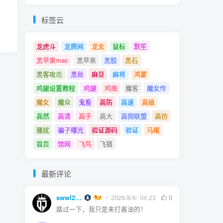
标签云
龙虎斗
龙腾网
龙女
鼠标
默笙
黑苹果mac
黑苹果
黑胶
黑石
黑客攻击
黑丝
麻豆
麻将
鸿蒙
鸡腿设置教程
鸡腿
鸡图
魔客
魔女传
魔女
魔众
鬼畜
高防
高速
高级
高然
高清
高手
高大
高佣联盟
高仿
骚扰
骗子曝光
验证源码
验证
马尾
首页
馆网
飞鸟
飞猫
最新评论
swwl2457
2026/8/6/ 04:23
0
路过一下，我只是来打酱油的！