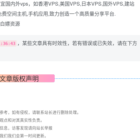
国内外vps，如香港VPS,美国VPS,日本VPS,国外VPS,建站
用户名或邮箱
和免费空间主机,手机应用,致力创造一个高质量分享平台.
登录密码
客,白嫖资源
找回密码
|
免密登录
记住登录
，某些文章具有时效性，若有错误或已失效，请在下方
1:36:43
登录
社交账号登录
文章版权声明
QQ登录
码云登录
百度登录
使用社交账号登录即表示同意
隐私声明
与参考，如有侵权，请联系站长进行删除处理。
其观点和对其真实性负责。
关信息，访客发现请向站长举报
系我们我们会第一时间更新。