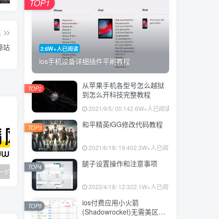
TOP1
篇
源站
2.6W+人已阅读
ios手机设备详细插件平刷教程
从苹果手机各型号怎么越狱
TOP2
到怎么开科技完整教程
2021/9/5/ 00:14
2.6W+人已阅读
和平精英iGG修改代码教程
TOP3
2021/6/18/ 19:40
2.3W+人已阅读
腿子设置操作和注意事项
TOP4
资源白嫖网-唯一的资源技术教程_白嫖之家与我共奋
飘零影院-飘零电影网-标签阁之家
2022/4/18/ 12:32
2.1W+人已阅读
ios付费应用小火箭
TOP5
(Shadowrocket)无需美区苹