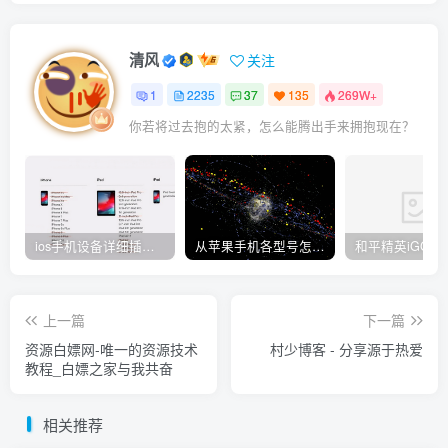
清风
关注
1
2235
37
135
269W+
你若将过去抱的太紧，怎么能腾出手来拥抱现在？
ios手机设备详细插件平刷教程
从苹果手机各型号怎么越狱到怎么开科技完整教程
上一篇
下一篇
资源白嫖网-唯一的资源技术
村少博客 - 分享源于热爱
教程_白嫖之家与我共奋
相关推荐