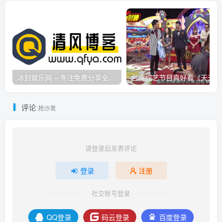
冰封娱乐网 – 专注免费分享全网优质资源,活动线报,实用软件,技术教程等内容标签
台
评论
抢沙发
请登录后发表评论
登录
注册
社交账号登录
QQ登录
码云登录
百度登录