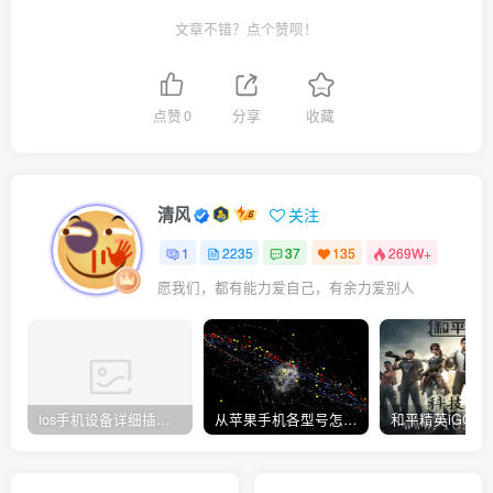
文章不错？点个赞呗！
点赞
0
分享
收藏
清风
关注
1
2235
37
135
269W+
愿我们，都有能力爱自己，有余力爱别人
ios手机设备详细插件平刷教程
从苹果手机各型号怎么越狱到怎么开科技完整教程