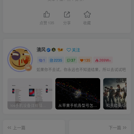
点赞
135
分享
收藏
清风
关注
1
2235
37
135
269W+
如果你不去试，你永远也不知道结果，所以去试试吧
ios手机设备详细插件平刷教程
从苹果手机各型号怎么越狱到怎么开科技完整教程
上一篇
下一篇