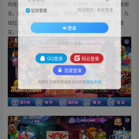
内含游戏：麻将胡了，跳高高，水浒传，可乐捕鱼，赏金船
找回密码
|
免密登录
记住登录
长，秘鲁传说，飞禽走兽，金瓶梅，龙虎斗，财神到了，九
线拉王，金蟾捕鱼，比翼双飞，摇钱树，寻龙乐园，炸金
登录
花，水果小玛丽
社交账号登录
QQ登录
码云登录
百度登录
使用社交账号登录即表示同意
隐私声明