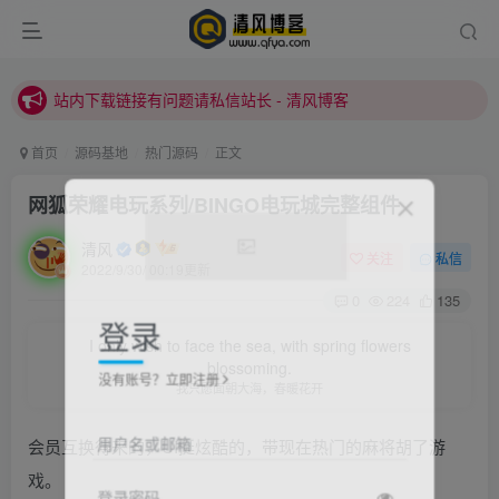
站内下载链接有问题请私信站长 - 清风博客
本站正式开启推广，具体查看个人中心。
站内下载链接有问题请私信站长 - 清风博客
首页
源码基地
热门源码
正文
网狐荣耀电玩系列/BINGO电玩城完整组件
清风
关注
私信
2022/9/30/ 00:19更新
0
224
135
登录
I only wish to face the sea, with spring flowers
blossoming.
没有账号？立即注册
我只愿面朝大海，春暖花开
用户名或邮箱
会员互换得来的，UI挺炫酷的，带现在热门的麻将胡了游
戏。
登录密码