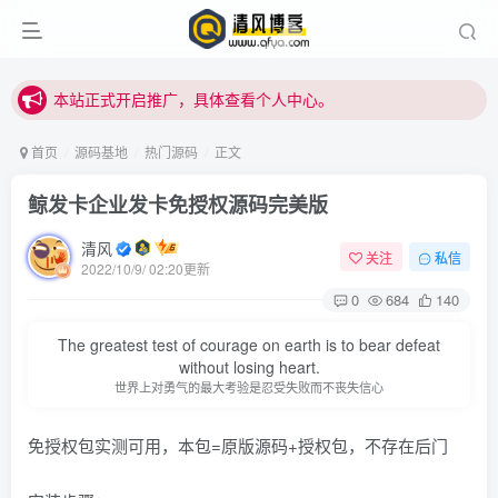
站内下载链接有问题请私信站长 - 清风博客
本站正式开启推广，具体查看个人中心。
站内下载链接有问题请私信站长 - 清风博客
首页
源码基地
热门源码
正文
鲸发卡企业发卡免授权源码完美版
清风
关注
私信
2022/10/9/ 02:20更新
0
684
140
登录
The greatest test of courage on earth is to bear defeat
without losing heart.
世界上对勇气的最大考验是忍受失败而不丧失信心
没有账号？立即注册
免授权包实测可用，本包=原版源码+授权包，不存在后门
用户名或邮箱
登录密码