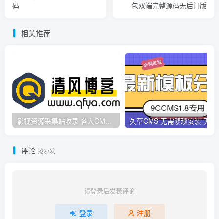
码
包双端完整源码无后门版
相关推荐
影视资源采集站收录 各大CMS采集资源站网址合集
久草CMS 无需繁琐安
评论
抢沙发
请登录后发表评论
登录
注册