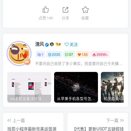
点赞
140
分享
收藏
清风
关注
1
2235
37
135
269W+
不要问自己收获了多少果实，而是要问自己今天播种了多少种子
ios手机设备详细插件平刷教程
从苹果手机各型号怎么越狱到怎么开科技完整教程
上一篇
下一篇
找茬小程序最新完美运营源
【代售】更新USDT五链假钱