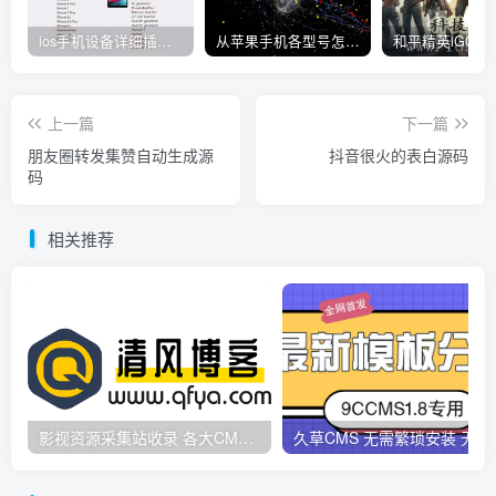
ios手机设备详细插件平刷教程
从苹果手机各型号怎么越狱到怎么开科技完整教程
上一篇
下一篇
朋友圈转发集赞自动生成源
抖音很火的表白源码
码
相关推荐
影视资源采集站收录 各大CMS采集资源站网址合集
久草CMS 无需繁琐安