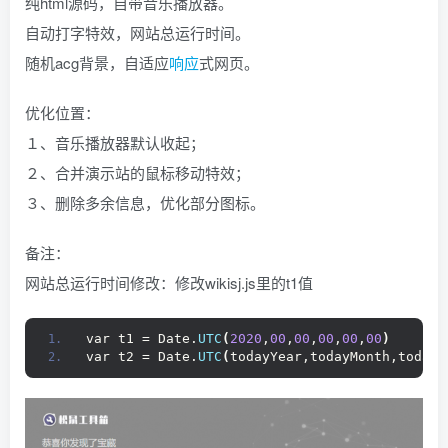
纯html源码，自带音乐播放器。
找回密码
|
免密登录
记住登录
自动打字特效，网站总运行时间。
随机acg背景，自适应
响应
式网页。
登录
优化位置：
社交账号登录
１、音乐播放器默认收起；
QQ登录
码云登录
２、合并演示站的鼠标移动特效；
３、删除多余信息，优化部分图标。
百度登录
使用社交账号登录即表示同意
隐私声明
备注：
网站总运行时间修改：修改wikisj.js里的t1值
var t1 = Date.
UTC
(
2020
,
00
,
00
,
00
,
00
,
00
)
var t2 = Date.
UTC
(
todayYear,todayMonth,todayD