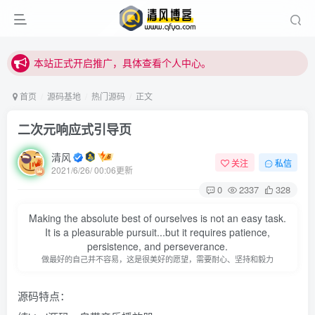
站内下载链接有问题请私信站长 - 清风博客
本站正式开启推广，具体查看个人中心。
站内下载链接有问题请私信站长 - 清风博客
首页
源码基地
热门源码
正文
二次元响应式引导页
清风
关注
私信
2021/6/26/ 00:06更新
0
2337
328
登录
Making the absolute best of ourselves is not an easy task.
It is a pleasurable pursuit...but it requires patience,
persistence, and perseverance.
没有账号？立即注册
做最好的自己并不容易，这是很美好的愿望，需要耐心、坚持和毅力
用户名或邮箱
源码特点：
登录密码