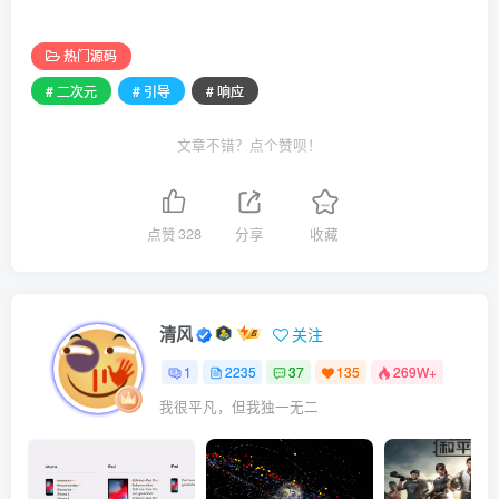
热门源码
# 二次元
# 引导
# 响应
文章不错？点个赞呗！
点赞
328
分享
收藏
清风
关注
1
2235
37
135
269W+
我很平凡，但我独一无二