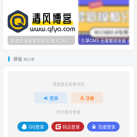
影视资源采集站收录 各大CMS采集资源站网址合集
久草CMS 无需繁琐安
评论
抢沙发
请登录后发表评论
登录
注册
社交账号登录
QQ登录
码云登录
百度登录