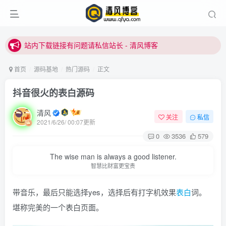
站内下载链接有问题请私信站长 - 清风博客
本站正式开启推广，具体查看个人中心。
站内下载链接有问题请私信站长 - 清风博客
首页
源码基地
热门源码
正文
抖音很火的表白源码
清风
关注
私信
2021/6/26/ 00:07更新
0
3536
579
登录
The wise man is always a good listener.
智慧比财富更宝贵
没有账号？立即注册
带音乐，最后只能选择yes，选择后有打字机效果
表白
词。
用户名或邮箱
堪称完美的一个表白页面。
登录密码