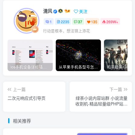
清风
关注
1
2235
37
135
269W+
行动是根本，想法锦上添花
ios手机设备详细插件平刷教程
从苹果手机各型号怎么越狱到怎么开科技完整教程
上一篇
下一篇
二次元响应式引导页
绿茶小说内容站群 小说流量
收割机-精品轻量级PHP站群
系统
相关推荐