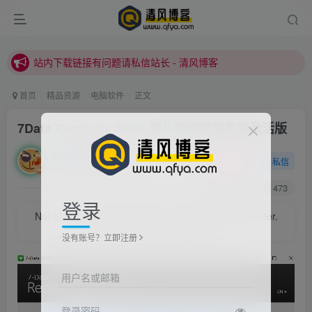
站内下载链接有问题请私信站长 - 清风博客
本站正式开启推广，具体查看个人中心。
站内下载链接有问题请私信站长 - 清风博客
首页
精品资源
电脑软件
正文
7Data Recovery Suite 照片数据恢复免费激活版
清风
关注
私信
2021/6/26/ 14:34更新
0
1187
473
登录
Not afraid of people blocking, I'm afraid their surrender.
不怕万人阻挡，只怕自己投降
没有账号？立即注册
用户名或邮箱
登录密码