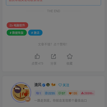
THE END
电脑软件
# 数据恢复
# 激活
文章不错？点个赞呗！
点赞
473
分享
收藏
清风
关注
1
2235
37
135
269W+
一路走到底，你就会发现那个最佳出口