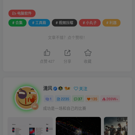
电脑软件
# 合集
# 工具箱
# 视频压缩
# 小丸子
# 利器
文章不错？点个赞呗！
点赞
427
分享
收藏
清风
关注
1
2235
37
135
269W+
成功是一场和自己的比赛