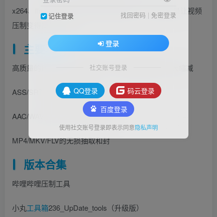
x264、ffmpeg等命令行程序的图形界面。它的目标是让视频
找回密码
|
免密登录
记住登录
压制变得简单、轻松。
登录
主要功能
高质量的H264+AAC视频压制，压缩后视频体积大大缩减
社交账号登录
QQ登录
码云登录
ASS/SRT字幕内嵌到视频
百度登录
AAC/WAV/FLAC/ALAC音频转换
使用社交账号登录即表示同意
隐私声明
MP4/MKV/FLV的无损抽取和封
版本
合集
哔哩哔哩压制工具
小丸
工具箱
236_UpDate_tools（升级版）