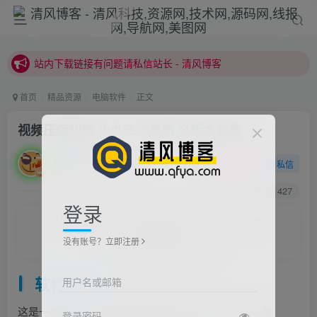
站内下载链接有问题请私信站长 - 清风博客
本站正式开启推广，具体查看个人中心。
站内下载链接有问题请私信站长 - 清风博客
首页
精品资源
电脑软件
正文
视频压缩利器 小丸子工具箱 全版本合集
清风
关注
私信
2021/6/26/ 18:53更新
0
2837
427
登录
The future you will certainly thank yourself now
desperately.
没有账号？立即注册
未来的你一定会感谢现在拼命的自己
软件介绍
用户名或邮箱
这是一款用于处理音视频等多媒体文件的软件。是一款
登录密码