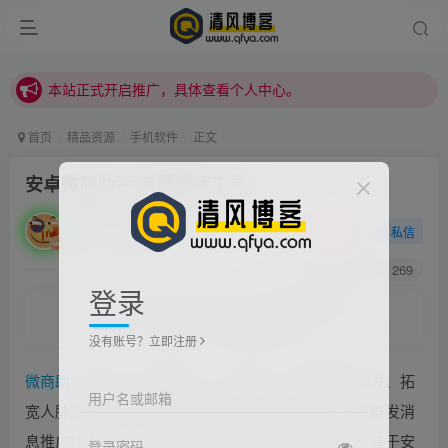
本站正式开启推广，具体查看个人中心。
站内下载链接有问题请私信站长 - 清风博客
本站正式开启推广，具体查看个人中心。
站内下载链接有问题请私信站长 - 清风博客
首页
精品资源
手机软件
正文
安卓微商助手 海量微商工具
清风
关注
私信
2021/6/27/ 20:54更新
0
3169
269
登录
Don't look back, you're not going that way.
别回头，你要走的不是那条路
没有账号？立即注册
微商
助手
拥有
海量
的微商
工具
，微商
助手
是微商、群发、拓
用户名或邮箱
宽人脉的营销神器，微商助手有群发消息图片，让你群发消
息推广快人一步，严格按照微信官方使用规则操作，基于安
登录密码