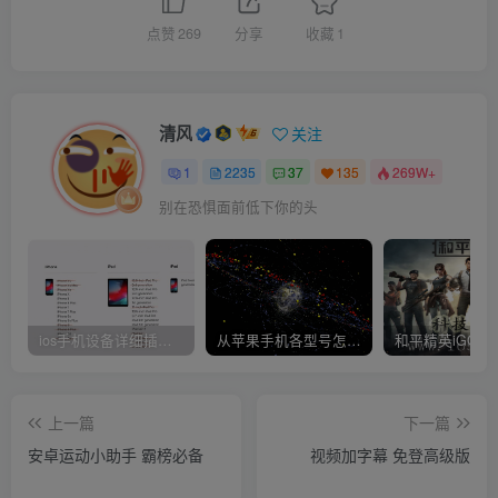
点赞
269
分享
收藏
1
清风
关注
1
2235
37
135
269W+
别在恐惧面前低下你的头
ios手机设备详细插件平刷教程
从苹果手机各型号怎么越狱到怎么开科技完整教程
上一篇
下一篇
安卓运动小助手 霸榜必备
视频加字幕 免登高级版