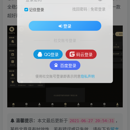
全稳定的情况下，为微商用户提供高效稳定的服务，是一款
找回密码
|
免密登录
记住登录
超好用的人脉营销
工具
软件。
登录
社交账号登录
QQ登录
码云登录
百度登录
使用社交账号登录即表示同意
隐私声明
温馨提示：
本文最后更新于
，
2021-06-27 20:54:31
某些文章具有时效性，若有错误或已失效，请在下方
留言