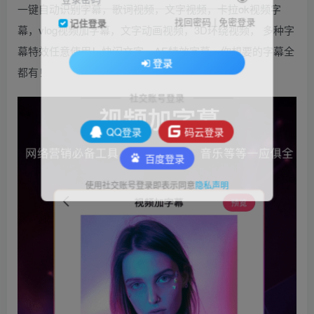
一键自动识别字幕，歌词视频，文字视频，卡拉ok视频字
找回密码
|
免密登录
记住登录
幕，vlog视频加字幕，文字动画视频，3D环绕视频， 多种字
幕特效任意使用！快闪文字、AE特效字幕，你想要的字幕全
登录
都有！
社交账号登录
QQ登录
码云登录
百度登录
使用社交账号登录即表示同意
隐私声明