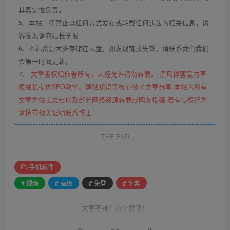
其真实性负责。
5、本站一律禁止以任何方式发布或转载任何违法的相关信息，访
客发现请向站长举报
6、本站资源大多存储在云盘，如发现链接失效，请联系我们我们
会第一时间更新。
7、
文章版权归作者所有，未经允许请勿转载。 清风博客是为草
根站长提供SEO教学、建站知识等核心技术文章分享,本站内所有
文章为站长总结以及部分网络资源转载或网友投稿,若有侵权行为,
请携带相关证明联系博主
THE END
手机软件
# 视频
# 高级
# 免登
# 字幕
文章不错？点个赞呗！