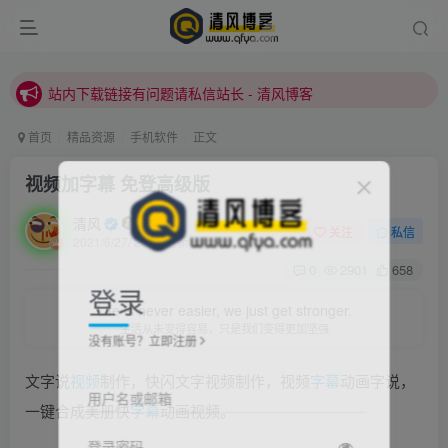
站内下载链接有问题请私信站长 - 清风博客
本站正式开启推广，具体查看个人中心。
站内下载链接有问题请私信站长 - 清风博客
首页
精品资源
手机软件
正文
视频加字幕 免登高级版
清风
关注
私信
2021/6/27/ 20:56更新
0
2901
658
登录
Life is never easier, we just get stronger.
生活从未变得容易，只是我们变得更加坚强
没有账号？立即注册
文字说
视频
制作，快闪文字视频制作，视频
字幕
动画字说，
用户名或邮箱
一键合成美册快
字幕
动画视频。
登录密码