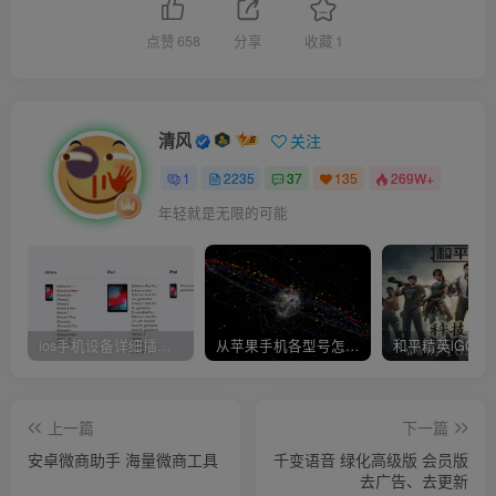
点赞
658
分享
收藏
1
清风
关注
1
2235
37
135
269W+
年轻就是无限的可能
ios手机设备详细插件平刷教程
从苹果手机各型号怎么越狱到怎么开科技完整教程
上一篇
下一篇
安卓微商助手 海量微商工具
千变语音 绿化高级版 会员版
去广告、去更新