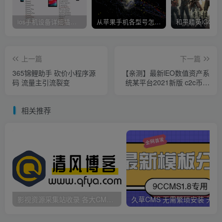
点赞
331
分享
收藏
清风
关注
1
2235
37
135
269W+
爱，起于微笑，浓于亲吻，逝于泪水
ios手机设备详细插件平刷教程
从苹果手机各型号怎么越狱到怎么开科技完整教程
上一篇
下一篇