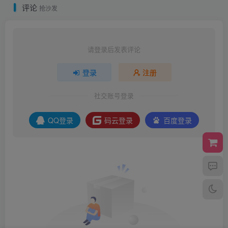
365锦鲤助手 砍价小程序源
【亲测】最新lEO数值资产系
码 流量主引流裂变
统某平台2021新版 c2c币数
值合约交易平台自动撮合松
机器人功能
相关推荐
影视资源采集站收录 各大CMS采集资源站网址合集
久草CMS 无需繁琐安
评论
抢沙发
请登录后发表评论