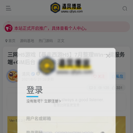
本站正式开启推广，具体查看个人中心。
站内下载链接有问题请私信站长 - 清风博客
本站正式开启推广，具体查看个人中心。
站内下载链接有问题请私信站长 - 清风博客
首页
源码基地
热门源码
正文
三网H5游戏【暴走西游H5】7月整理Win一键服务
端+GM后台【站长亲测】
清风
关注
私信
2021/8/5/ 21:38更新
登录
0
135
331
The wise man is always a good listener.
没有账号？立即注册
智慧比财富更宝贵
用户名或邮箱
登录密码