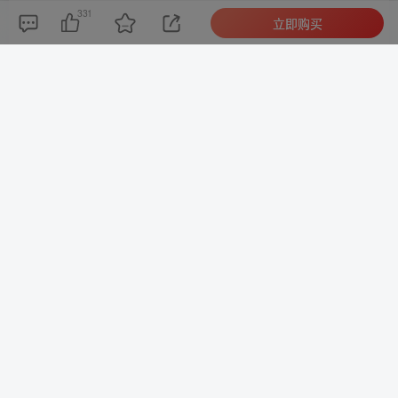
登录
注册
331
立即购买
社交账号登录
QQ登录
码云登录
百度登录
暂无评论内容