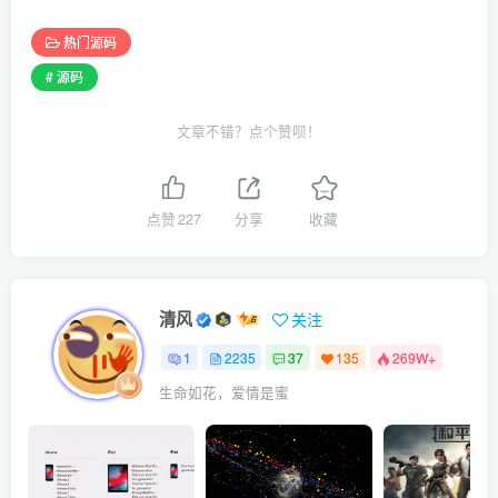
热门源码
# 源码
文章不错？点个赞呗！
点赞
227
分享
收藏
清风
关注
1
2235
37
135
269W+
生命如花，爱情是蜜