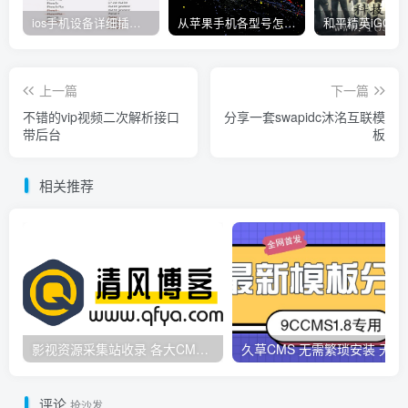
ios手机设备详细插件平刷教程
从苹果手机各型号怎么越狱到怎么开科技完整教程
上一篇
下一篇
不错的vip视频二次解析接口
分享一套swapidc沐洺互联模
带后台
板
相关推荐
影视资源采集站收录 各大CMS采集资源站网址合集
久草CMS 无需繁琐安
评论
抢沙发