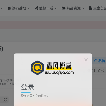
源码基地
值得一看
精品资源
文案美
板）
关注
私信
0
41
0
y day as the last day of life.
登录
着的每一天看作生命的最后一天
没有账号？立即注册