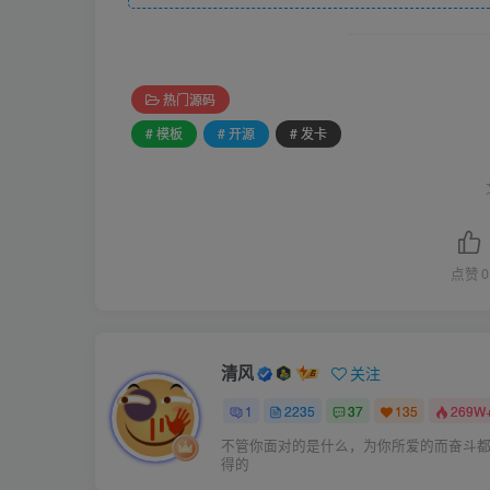
热门源码
# 模板
# 开源
# 发卡
点赞
0
清风
关注
1
2235
37
135
269W
不管你面对的是什么，为你所爱的而奋斗
得的