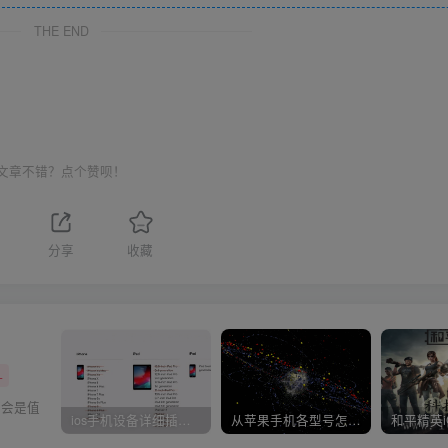
THE END
文章不错？点个赞呗！
分享
收藏
+
都会是值
ios手机设备详细插件平刷教程
从苹果手机各型号怎么越狱到怎么开科技完整教程