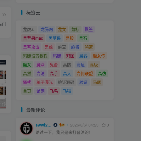
标签云
篇
后门
龙虎斗
龙腾网
龙女
鼠标
默笙
黑苹果mac
黑苹果
黑胶
黑石
黑客攻击
黑丝
麻豆
麻将
鸿蒙
鸡腿设置教程
鸡腿
鸡图
魔客
魔女传
魔女
魔众
鬼畜
高防
高速
高级
高然
高清
高手
高大
高佣联盟
高仿
骚扰
骗子曝光
验证源码
验证
马尾
首页
馆网
飞鸟
飞猫
久草cms影院,上传即用的x站影视系统
joe模板撰写新文章短代码
最新评论
swwl2457
2026/8/6/ 04:23
0
路过一下，我只是来打酱油的！