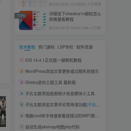
果ID下载安装教程
2021/6/25/ 22:39
2W+人已阅读
详细说下checkra1n越狱怎么
TOP6
转换基板教程
2021/8/15/ 05:04
1.5W+人已阅读
技术教程
热门源码
LSP专栏
软件资源
iOS 14.4.1正式版一键刷机教程
1
WordPress添加文章更新或过期失效提示
2
Ghidra逆向工程工具 最新版
3
子比主题添加底部统计信息模块小工具
4
子比主题添加文章评论常用语功能
[子比教程]
5
电脑cmd命令快速查看连接过的WIFI密码信息
6
和平精英iGG修改代码教程
腿子设置操作和注意事项
ios付费应用小火箭(Shadowrocket)无需美区苹果ID下载安装教程
自动生成sitemap地图php代码
7