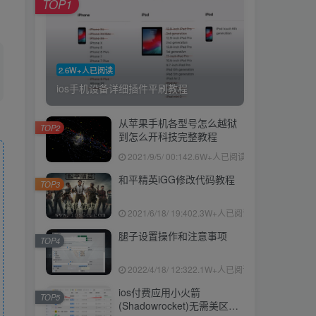
TOP1
2.6W+人已阅读
ios手机设备详细插件平刷教程
从苹果手机各型号怎么越狱
TOP2
到怎么开科技完整教程
2021/9/5/ 00:14
2.6W+人已阅读
和平精英iGG修改代码教程
TOP3
2021/6/18/ 19:40
2.3W+人已阅读
腿子设置操作和注意事项
TOP4
2022/4/18/ 12:32
2.1W+人已阅读
ios付费应用小火箭
TOP5
(Shadowrocket)无需美区苹