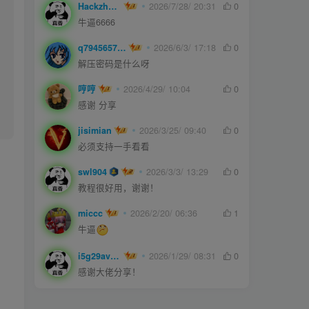
Hackzheng
2026/7/28/ 20:31
0
牛逼6666
q794565750
2026/6/3/ 17:18
0
解压密码是什么呀
哼哼
2026/4/29/ 10:04
0
感谢 分享
jisimian
2026/3/25/ 09:40
0
必须支持一手看看
swl904
2026/3/3/ 13:29
0
教程很好用，谢谢！
miccc
2026/2/20/ 06:36
1
牛逼
i5g29ave0m
2026/1/29/ 08:31
0
感谢大佬分享！