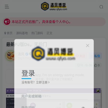
本站正式开启推广，具体查看个人中心。
站内下载链接有问题请私信站长 - 清风博客
本站正式开启推广，具体查看个人中心。
站内下载链接有问题请私信站长 - 清风博客
首页
源码基地
热门源码
正文
最新PJ版Ds，无后门
清风
关注
私信
2021/7/12/ 21:55更新
0
30
0
登录
I'm not lazy, I'm on energy saving mode.
我不懒，我只是开启了节能模式
没有账号？立即注册
用户名或邮箱
登录密码