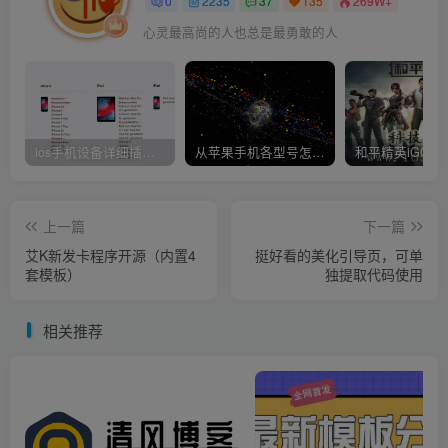
0
2235
37
135
269W+
心灵最高尚的人也总是最勇敢的人
ios手机设备详细插件平刷教程
从苹果手机各型号怎么越狱到怎么开科技完整教程
上一篇
下一篇
艾K新发卡程序开源（内置4
挺好看的美化引导页，可单
套模板）
独提取代码使用
相关推荐